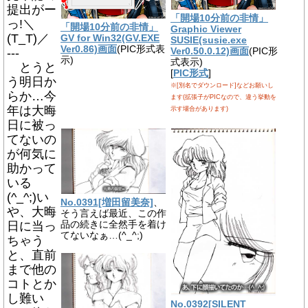
提出がー
「開場10分前の非情」
っ!＼
「開場10分前の非情」
Graphic Viewer
(T_T)／
GV for Win32(GV.EXE
SUSIE(susie.exe
Ver0.86)画面
(PIC形式表
Ver0.50.0.12)画面
(PIC形
---
示)
式表示)
とうと
[
PIC形式
]
う明日か
※[別名でダウンロード]などお願いし
らか…今
ます(拡張子がPICなので、違う挙動を
年は大晦
示す場合があります)
日に被っ
てないの
が何気に
助かって
いる
(^_^;)い
No.0391[増田留美奈]
、
や、大晦
そう言えば最近、この作
品の続きに全然手を着け
日に当っ
てないなぁ…(^_^;)
ちゃう
と、直前
まで他の
コトとか
し難い
No.0392[SILENT