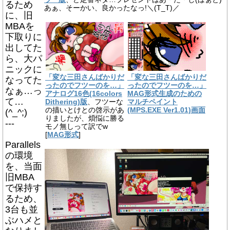
るため
あぁ、そーかい、良かったなっ!＼(T_T)／
に、旧
MBAを
下取りに
出してた
ら、大パ
ニックに
「変な三田さんばかりだ
「変な三田さんばかりだ
なってた
ったのでフツーのを…」
ったのでフツーのを…」
なぁ…っ
アナログ16色(16colors
MAG形式生成のための
て…
Dithering)版
、フツーな
マルチペイント
の描いとけとの啓示があ
(MPS.EXE Ver1.01)画面
(^_^;)
りましたが、煩悩に勝る
---
モノ無しって訳でw
[
MAG形式
]
Parallels
の環境
を、当面
旧MBA
で保持す
るため、
3台も並
ぶハメと