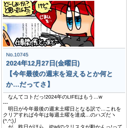
No.10745
2024年12月27日(金曜日)
【今年最後の週末を迎えるとか何と
か…だってさ】
なんてコトだっ!2024年のLIFEはもう…w
---
明日が今年最後の週末土曜日となる訳で…これを
クリアすれば今年は毎週土曜を達成…のハズだヽ
(^.^;)丿
が、昨日がほら、iPadのクリスタが動かんっ!って