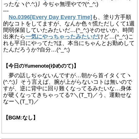
ったなヽ(^.^;)丿今ぢゃ無理やで?(^_^;)
---
No.0396[Every Day Every Time]
も、塗り方手順
的なコトをしてますが、なんか色々慌ただしくて1週
間弱保留していたみたいだ…(^_^;)そのせいか、時間
出来たら
一気にやっちゃったみたいだ
けど…(^_^;)こ
れも平日にやってた?ほ、本当にちゃんとお勤めして
たんだろうか?自分…(^_^;)
【今日のYumenote(ゆめのて)】
夢の話しぢゃないんですが…朝から首イタくてヽ
(^.^;)丿そう言えば、腕が上がらないコトは無いので
すが、逆に背中に回り難くなってるみたいな…身体
が硬くなってきちゃってる?＼(T_T)／う、運動せな
なー＼(T_T)／
【BGM:なし】