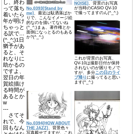
し、終わ
NOISE]
、背景のお写真
って落ち
が当時のCASIO QV-10
No.0393[Stand by
で撮ってますのん(^_^;)
me]
、最近は駄洒落ばか
着いたら
りで、こんなイメージ絵
年が明け
的なのを描いてないね
ちゃっと
(^_^;)まぁ、著作権とか
面倒になっとるのもある
る訳で…
か?(^_^;)
(^_^;)1日
猶予があ
ると、そ
れなりに
これが背景のお写真、
QV-10は撮影日付が保持
助かるの
されないのが困りモノで
ですよ、
すが、多分
この日のライ
翌日の年
ブ帰り
に撮ってると思い
ます(^_^;)
賀絵描け
る時間が
あるとか
w
---
さてそ
れで、今
No.0394[HOW ABOUT
回もなん
THE JAZZ]
、背景色々
写真載せてますが、これ