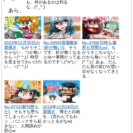
も、何があるかは判る
な…(^_^;)
あら、
2023年12月30日の
No.0995[現場製本
No.0786[日時も場
楽描き
、ちがうそこ
(針が無い)]
、そう
所も空間もw]
、ち
ぢゃない…つか無い
です、針が無くなる
がうそこぢゃない…
からヽ(^.^;)丿時空
とゆー事態だってあ
だから無いってばヽ
を歪ませてわいけの
るのです＼(^o^)／
(^.^;)丿あぁ、だん
い…ヽ(^.^;)丿
だん昔の並びが思い
出せなくなってきと
る…
No.0731[新刊堕ち
2018年12月28日の
た]
、そもそも堕ち
楽描き
、博士と白紙
てしまったパター
を…(言わんでもわ
ン…パニックすら起
かっとるがなw)
きない、人間諦めが
肝心w