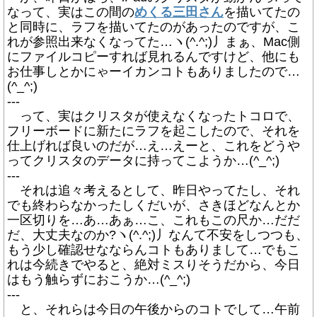
なって、実はこの間の
めくる三田さん
を描いてたの
と同時に、ラフを描いてたのがあったのですが、こ
れが参照出来なくなってた…ヽ(^.^;)丿まぁ、Mac側
にファイルコピーすれば見れるんですけど、他にも
お仕事しとかにゃーイカンコトもありましたので…
(^_^;)
---
って、実はクリスタが使えなくなったトコロで、
フリーボードに新たにラフを起こしたので、それを
仕上げれば良いのだが…え…えーと、これをどうや
ってクリスタのデータに持ってこようか…(^_^;)
---
それは追々考えるとして、昨日やってたし、それ
でも終わらなかったしくだいが、さきほどなんとか
一区切りを…あ…あぁ…こ、これもこの尺か…だだ
だ、大丈夫なのか?ヽ(^.^;)丿なんて不安をしつつも、
もう少し確認せなならんコトもありまして…でもこ
れは今続きでやると、絶対ミスりそうだから、今日
はもう触らずにおこうか…(^_^;)
---
と、それらは今日の午後からのコトでして…午前