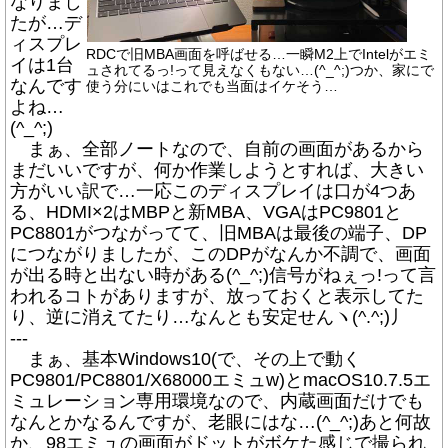
なりまし
たが…デ
ィスプレ
RDCで旧MBA画面を呼ばせる…一瞬M2上でIntelがエミ
イは1台
ュされてるっ!って見えなくもない…(^_^;)つか、家にで
なんです
使う分にいはこれでも当面はイケそう…
よね…
(^_^;)
まぁ、全部ノートなので、自前の画面があるから
まだいいですが、何か作業しようとすれば、大きい
方がいい訳で…一応このディスプレイは口が4つあ
る、HDMI×2はMBPと新MBA、VGAはPC9801と
PC8801がつながってて、旧MBAは最後の端子、DP
につながりましたが、このDPがなんか不調で、画面
が出る時と出ない時がある(^_^;)信号がねぇっ!って言
われるコトがありますが、放っておくと表示してた
り、逆に消えてたり…なんとも安定せんヽ(^.^;)丿
---
まぁ、基本Windows10(で、その上で動く
PC9801/PC8801/X68000エミュw)とmacOS10.7.5エ
ミュレーション専用環境なので、内蔵画面だけでも
なんとかなるんですが、老眼にはな…(^_^;)あと何故
か、98エミュの画面がドットがボケた感じで撮られ