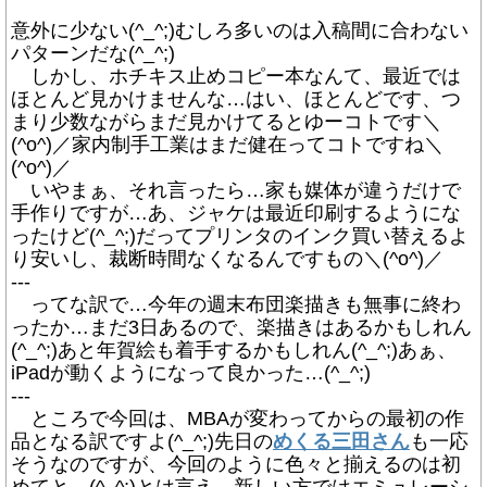
意外に少ない(^_^;)むしろ多いのは入稿間に合わない
パターンだな(^_^;)
しかし、ホチキス止めコピー本なんて、最近では
ほとんど見かけませんな…はい、ほとんどです、つ
まり少数ながらまだ見かけてるとゆーコトです＼
(^o^)／家内制手工業はまだ健在ってコトですね＼
(^o^)／
いやまぁ、それ言ったら…家も媒体が違うだけで
手作りですが…あ、ジャケは最近印刷するようにな
ったけど(^_^;)だってプリンタのインク買い替えるよ
り安いし、裁断時間なくなるんですもの＼(^o^)／
---
ってな訳で…今年の週末布団楽描きも無事に終わ
ったか…まだ3日あるので、楽描きはあるかもしれん
(^_^;)あと年賀絵も着手するかもしれん(^_^;)あぁ、
iPadが動くようになって良かった…(^_^;)
---
ところで今回は、MBAが変わってからの最初の作
品となる訳ですよ(^_^;)先日の
めくる三田さん
も一応
そうなのですが、今回のように色々と揃えるのは初