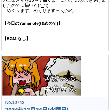
の三田さんを16色で描くよーにっ!との啓示を受けま
したので…描いた(^_^;)
めくります、めくりますっ＼(^o^)／
【今日のYumenote(ゆめのて)】
【BGM:なし】
No.10742
2024年12月24日(火曜日)