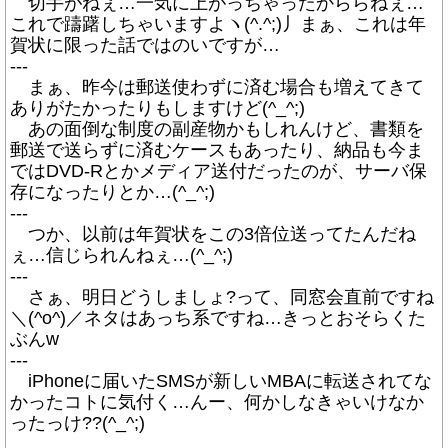
切手がねぇ…一気に上がっちゃったかららねぇ…
これで躊躇しちゃいますよヽ(^.^;)丿まぁ、これは年
賀状に限った話ではのいですが…
---
まぁ、昨今は郵送使わずに済む場合も増えてきて
ありがたかったりもしますけど(^_^;)
あの面倒な制度の副産物かもしれんけど、書類を
郵送で送らずに済むケースもあったり、納品も今ま
ではDVD-Rとかメディア送付だったのが、サーバ保
存になったりとか…(^_^;)
---
つか、以前は年賀状をこの3倍位送ってたんだね
ぇ…信じられんねぇ…(^_^;)
---
さぁ、明日どうしましょ?って、同窓会直前ですね
＼(^o^)／ネタはあっち系ですね…きっとおそらくた
ぶんw
---
iPhoneに届いたSMSが新しいMBAに転送されてな
かったコトに気付く…んー、何かしなきゃいけなか
ったっけ??(^_^;)