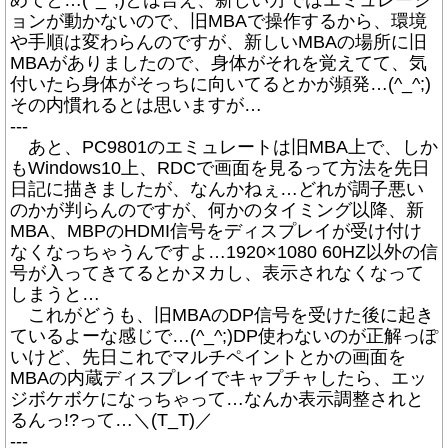
めてと…(^_^;)とは言え、新しい方ではエミュレーシ
ョンが動かないので、旧MBAで操作するから、環境
や手順は変わらんのですが、新しいMBAの場所に旧
MBAがありましたので、身体がそれを覚えてて、気
付いたら身体がそっちに向いてるとかが頻発…(^_^;)
その内慣れるとは思いますが…
---
あと、PC9801のエミュレートは旧MBA上で、しか
もWindows10上、RDCで画面を見るって方法を先日
日記に描きましたが、なんかねぇ…どれが調子悪い
のかが判らんのですが、何かのタイミング以降、新
MBA、MBPのHDMI信号をディスプレイが受け付け
なくなっちゃうんですよ…1920×1080 60HZ以外の信
号が入ってきてるとかヌカし、表示されなくなって
しまうと…
これがどうも、旧MBAのDP信号を受けた後に起き
ているよーな感じで…(^_^;)DP使わないのが正解っぽ
いけど、先日これでマルチペイントとかの画面を
MBAの内蔵ディスプレイでキャプチャしたら、エッ
ジボケボケになっちゃって…なんか表示調整されと
るんっ!?って…＼(T_T)／
---