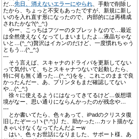
だ…
先日、消えないエラーにやられ
、手動で削除し
たから、ちょっと不安もあったですが、新規に新し
いのを入れ直す形になったので、内部的には再構成
されたかな?(^_^;)
やー、こっちはフツーのタブレットなので…最近
は全然使えなくなってしまいましたよ…液晶ぢゃな
いと…(^_^;)贅沢はイカンのだけど、一度慣れちゃう
ともう…(^_^;)
---
そう言えば、スキャナのドライバを更新してない
って気付いて、ちとスキャナつないで起動したら、
特に何も無く通った…(^_^;)をを、これこのままで良
かったんだー、あ、プリンタもまだ確認してない
や…(^_^;)
徐々に使えるようにはなってきてるけど…仮想環
境がなー、思い通りにならんかったのが残念や…
---
とか書いてたら、色々あって、iPadのクリスタ復
旧したぞーっ!ヽ(^.^;)丿た、助かった…カット描かな
きゃいけなくなってたんだよーw
はい、色々お世話になりました、サポート様、あ