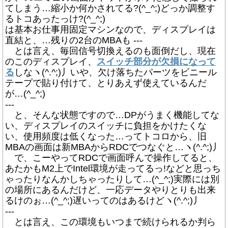
てしまう…縮小か何かされてる?(^_^;)どっか調整す
るトコあったっけ?(^_^;)
は基本お仕事用固定マシンなので、ディスプレイは
直結と、…残りの2台のMBAも ---
とは言え、毎回信号切換えるのも面倒だし、現在
のこのディスプレイ、
スイッチ部分が欠損になって
る
しなヽ(^.^;)丿いや、欠け落ちたパーツをビニール
テープで貼り付けて、とりあえず使えているんだ
が…(^_^;)
---
と、そんな状態ですので…DPがうまく機能してな
い、ディスプレイのスイッチに負担をかけたくな
い、使用頻度は低くなった…ってトコロから、旧
MBAの画面は新MBAからRDCでつなぐと…ヽ(^.^;)丿
で、こーやってRDCで画面呼んで操作してると、
あたかもM2上でIntel環境が走ってるっ!などと思っち
ゃったりなんかしちゃったりして…(^_^;)実際には別
の場所にあるんだけど、一応データやりとりも出来
るけのぉ…(^_^;)遅いってのはあるけどヽ(^.^;)丿
---
とは言え、この環境もいつまで続けられるか判ら