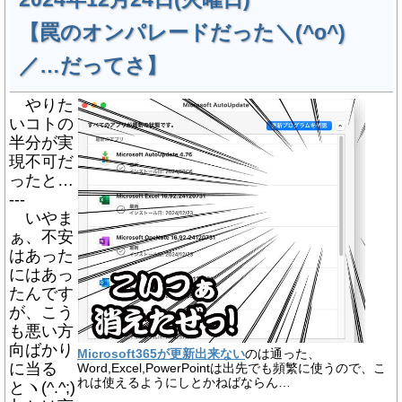
【罠のオンパレードだった＼(^o^)
／…だってさ】
やりた
いコトの
半分が実
現不可だ
ったと…
---
いやま
ぁ、不安
はあった
にはあっ
たんです
が、こう
も悪い方
向ばかり
Microsoft365が更新出来ない
のは通った、
に当る
Word,Excel,PowerPointは出先でも頻繁に使うので、こ
れは使えるようにしとかねばならん…
とヽ(^.^;)