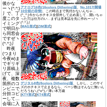
後かな
アナログ16色(16colors Dithering)版
、
No.1017[開場
ーヽ(^.^;)
10分前の非情]
、この時点まで気付かないんぢゃ…
丿で、丁
(^_^;)今からホチキス全部外して止め直して…開いちゃ
度このタ
った穴は仕方のい…まずは見本誌を先に作れーっ!ヽ
(^.^;)丿
イミング
[
MAG形式
][
ZIM形式
]
で明日か
ら同窓会
ですぜヽ
(^.^;)丿
昨夜
(つまり
今夜w)ま
でギリギ
リ原稿上
げて、深
夜、複数
箇所のコ
デジタル8色(8colors Dithering)版
、しかし、このサイ
ズのホチキスで止まるなら、ページ数はそんなに無いん
ンビニで
だろうね＼(^o^)／薄い本万歳
分担コピ
[
KTY形式
][
KT4形式
]
ーして…
会場に入