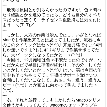
---
最初は原因とか判らんかったのですが、色々調べ
たり確認とかを進めてったら、どうも自分のオペミ
スだったっぽくて…ライセンス複数持ちは気を付け
よう…＼(T_T)／
---
しかし、大方の作業は済んでたし、いざとなれば
Macでも作業出来るとは思ってましたが、流石に今
のこのタイミングはねヽ(^.^;)丿来週月曜ですよ?4日
しか無いですよ?もしギリギリまで作業サボってた
ら、大パニックになってたかと…ヽ(^.^;)丿
今回は、12月頭頃は色々不安だったのですが、な
んだかんだで早目に準備が終わり…その分、しくだ
いとかしくだいとか…ヽ(^.^;)丿はい、実は今日の午
前中もそっちやってて…午後はサポート受けつつ、
合間にしくだいこなして…あぁ…ち、違う、違うん
だーヽ(^.^;)丿とか画面に向かって叫んでましたヽ
(^.^;)丿
---
あ、それと並行して…もしかしたらMacのクリス
タ使うかも…ってんで、wacomのセットアップを