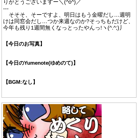
りがとうございますー＼(^o^)／
---
そそそ、そーですよ、明日はもう金曜だし…週明
けは同窓会だし…つか来週なのか?そっちもだけど、
今年も残り1週間無くなっとったやんっ!ヽ(^.^;)丿
【今日のお写真】
【今日のYumenote(ゆめのて)】
【BGM:なし】