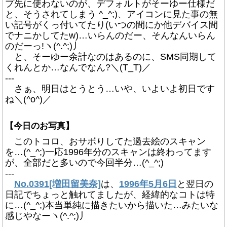
プ先に使わないのが、デフォルトがそーゆー仕様だ
と、そうされてしまう ^_^;)、アイコンに見た事の無
い記号がくっ付いてたり(いつの間にか他デバイス間
でナニかしてたw)…いらんのだー、そんなんいらん
のだーっ!ヽ(^.^;)丿
と、そーゆー余計なのはあるのに、SMS同期して
くれんとか…なんでなん?＼(T_T)／
---
さぁ、明日はとうとう…いや、いよいよ初日です
ね＼(^o^)／
【今日のお写真】
このトコロ、おサボりしてた過去絵のスキャン
を…(^_^;)一応1996年分のスキャンは終わってます
が、全部だと多いので今回半分…(^_^;)
---
No.0391[増田留美奈]
は、
1996年5月6日
と翌日の
日記でちょっと触れてましたが、経緯的なコトは特
に…(^_^;)本当単純に描きたいから描いた…みたいな
感じやなーヽ(^.^;)丿
---