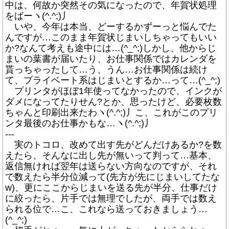
中は、何故か突然その気になったので、年賀状処理
をばーヽ(^.^;)丿
いや、今年は本当、どーするかずーっと悩んでた
んですが…このまま年賀状じまいしちゃってもいい
か?なんて考えも途中には…(^_^;)しかし、他からじ
まいの葉書が届いたり、お仕事関係ではカレンダを
貰っちゃったして…う、うん…お仕事関係は続け
て、プライベート系はじまいとするか…って…(^_^;)
プリンタがほぼ1年使ってなかったので、インクが
ダメになってたりせん?とか、思ったけど、必要枚数
ちゃんと印刷出来たわヽ(^.^;)丿こ、これがこのプリ
ンタ最後のお仕事かもな…ヽ(^.^;)丿
---
実のトコロ、改めて出す先がどんだけあるか?を数
えたら、そんなに出し先が無いって判って…基本、
返信無ければ翌年は送らない方向なのですが、それ
で数えたら半分位減って(先方が先にじまいしてたな
w)、更にここからじまいを送る先が半分、仕事だけ
に絞ったら、片手では無理でしたが、両手では数え
られる位で…こ、これなら送っておきましょう…
(^_^;)