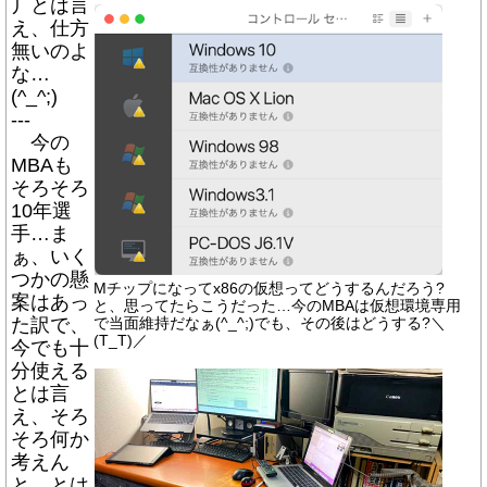
丿とは言
え、仕方
無いのよ
な…
(^_^;)
---
今の
MBAも
そろそろ
10年選
手…ま
ぁ、いく
つかの懸
Mチップになってx86の仮想ってどうするんだろう?
案はあっ
と、思ってたらこうだった…今のMBAは仮想環境専用
た訳で、
で当面維持だなぁ(^_^;)でも、その後はどうする?＼
(T_T)／
今でも十
分使える
とは言
え、そろ
そろ何か
考えん
と…とは