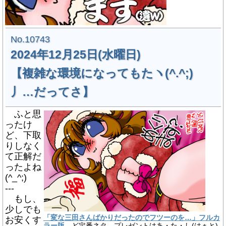
No.10743
2024年12月25日(水曜日)
【複雑な環境になってもたヽ(^.^;)
丿…だってさ】
ふと思
ったけ
ど、下取
りしなく
て正解だ
ったよね
(^_^;)
---
もし、
少しでも
「変な三田さんばかりだったのでフツーのを…」フルカ
お安くす
ラー版
、ど定番ネタ…プレゼントはあ・た・し(はぁと)