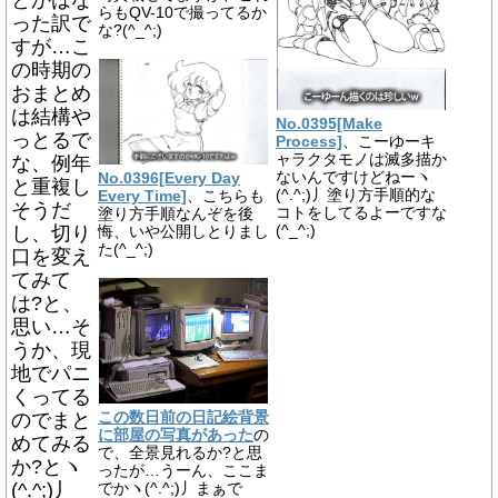
とかはな
らもQV-10で撮ってるか
った訳で
な?(^_^;)
すが…こ
の時期の
おまとめ
は結構や
No.0395[Make
っとるで
Process]
、こーゆーキ
ャラクタモノは滅多描か
な、例年
ないんですけどねーヽ
No.0396[Every Day
と重複し
(^.^;)丿塗り方手順的な
Every Time]
、こちらも
そうだ
コトをしてるよーですな
塗り方手順なんぞを後
(^_^;)
し、切り
悔、いや公開しとりまし
た(^_^;)
口を変え
てみて
は?と、
思い…そ
うか、現
地でパニ
くってる
のでまと
この数日前の日記絵背景
に部屋の写真があった
の
めてみる
で、全景見れるか?と思
か?とヽ
ったが…うーん、ここま
(^.^;)丿
でかヽ(^.^;)丿まぁで