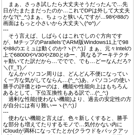
まぁ、さっき試したら大丈夫そうだったんで…先
日がたまたまだったのか…これでDPは外して大丈夫
かな?(^_^;)まぁ、ちょっと狭いんですが…98や88の
画面はもっと小さいから大丈夫＼(^o^)／
---
そう言えば、しばらくはこれでしのぐ方向です
が、MチップのParallelsでARM版Windows11上で98
や88のエミュは動くのか?ヽ(^.^;)丿まぁ、元々Intelの
上で68000やV30やZ80とゆー、異なるアーキテクチ
ャ動いてた訳だから…ででで、でも…どーなんだろ?
＼(T_T)／
なんかパソコン周りは、どんどん不便になってい
く一方な気がしてならん…(^_^;)あ、パソコンの使い
勝手の評価とゆーのは、機能や性能向上はもちろん
あるとして、下位互換性もある訳で…(^_^;)
過剰な性能(使わない機能)より、過去の安定性の方
が自分には有り難いーヽ(^.^;)丿
---
使わない機能と言えば、色々新しくすると、勝手
な部分も増えてたりするモノで…気付かない内に
iCloudが満杯になってたとか(クラウドをバックアッ