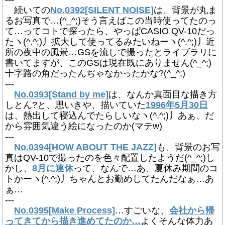
続いての
No.0392[SILENT NOISE]
は、背景が丸ま
るお写真で…(^_^;)そう言えばこの当時使ってたのっ
て…ってコトで探ったら、やっぱCASIO QV-10だっ
たヽ(^.^;)丿拡大して使ってるみたいねーヽ(^.^;)丿近
所の夜中の風景…GSを流しで撮ったとライブラリに
書いてますが、このGSは現在既にありません(^_^;)
十字路の角だったんぢゃなかったかな?(^_^;)
---
No.0393[Stand by me]
は、なんか真面目な描き方
しとん?と、思いきや、描いていた
1996年5月30日
は、熱出して寝込んでたらしいなヽ(^.^;)丿あぁ、だ
から雰囲気違う絵になったのか(マテw)
---
No.0394[HOW ABOUT THE JAZZ]
も、背景のお写
真はQV-10で撮ったのを色々配置したようだ(^_^;)し
かし、
8月に連休
って、なんで…あ、夏休み期間のコ
トかーヽ(^.^;)丿ちゃんとお勤めしてたんだなぁ…あ
ぁ…
---
No.0395[Make Process]
…すごいな、
会社から帰
ってきてから描き進めてたのか…
よくそんな体力あ