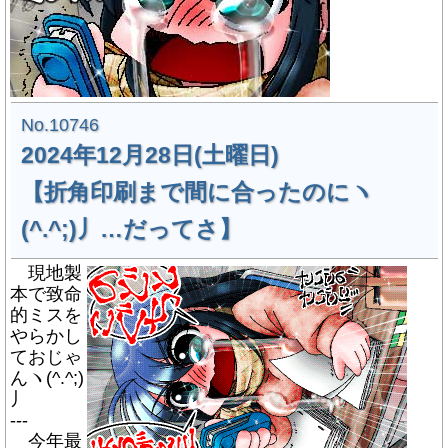
No.10746
2024年12月28日(土曜日)
【折角印刷まで間に合ったのにヽ
(^.^;)丿…だってさ】
現地製
本で致命
的ミスを
やらかし
ておじゃ
んヽ(^.^;)
丿
---
今年最