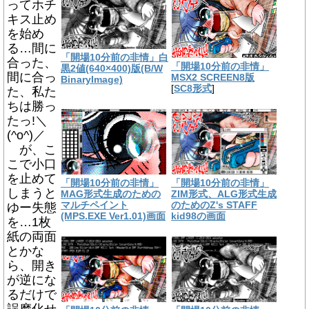
ってホチ
キス止め
を始め
る…間に
「開場10分前の非情」白
合った、
「開場10分前の非情」
黒2値(640×400)版(B/W
間に合っ
MSX2 SCREEN8版
BinaryImage)
[
SC8形式
]
た、私た
ちは勝っ
たっ!＼
(^o^)／
が、こ
こで小口
を止めて
「開場10分前の非情」
「開場10分前の非情」
しまうと
MAG形式生成のための
ZIM形式、ALG形式生成
マルチペイント
のためのZ's STAFF
ゆー失態
(MPS.EXE Ver1.01)画面
kid98の画面
を…1枚
紙の両面
とかな
ら、開き
が逆にな
るだけで