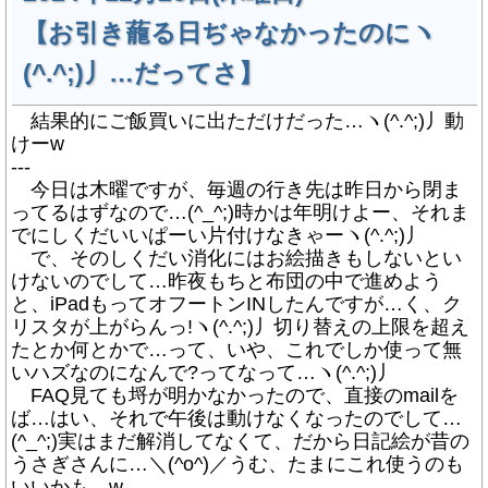
【お引き蘢る日ぢゃなかったのにヽ
(^.^;)丿…だってさ】
結果的にご飯買いに出ただけだった…ヽ(^.^;)丿動
けーw
---
今日は木曜ですが、毎週の行き先は昨日から閉ま
ってるはずなので…(^_^;)時かは年明けよー、それま
でにしくだいいぱーい片付けなきゃーヽ(^.^;)丿
で、そのしくだい消化にはお絵描きもしないとい
けないのでして…昨夜もちと布団の中で進めよう
と、iPadもってオフートンINしたんですが…く、ク
リスタが上がらんっ!ヽ(^.^;)丿切り替えの上限を超え
たとか何とかで…って、いや、これでしか使って無
いハズなのになんで?ってなって…ヽ(^.^;)丿
FAQ見ても埒が明かなかったので、直接のmailを
ば…はい、それで午後は動けなくなったのでして…
(^_^;)実はまだ解消してなくて、だから日記絵が昔の
うさぎさんに…＼(^o^)／うむ、たまにこれ使うのも
いいかも…w