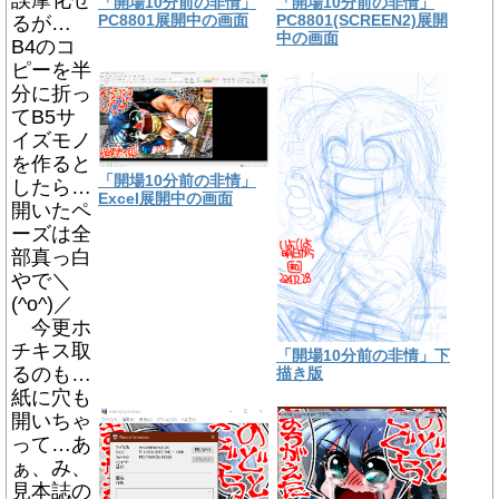
誤摩化せ
「開場10分前の非情」
「開場10分前の非情」
るが…
PC8801展開中の画面
PC8801(SCREEN2)展開
中の画面
B4のコ
ピーを半
分に折っ
てB5サ
イズモノ
を作ると
「開場10分前の非情」
したら…
Excel展開中の画面
開いたペ
ーズは全
部真っ白
やで＼
(^o^)／
今更ホ
チキス取
「開場10分前の非情」下
るのも…
描き版
紙に穴も
開いちゃ
って…あ
ぁ、み、
見本誌の