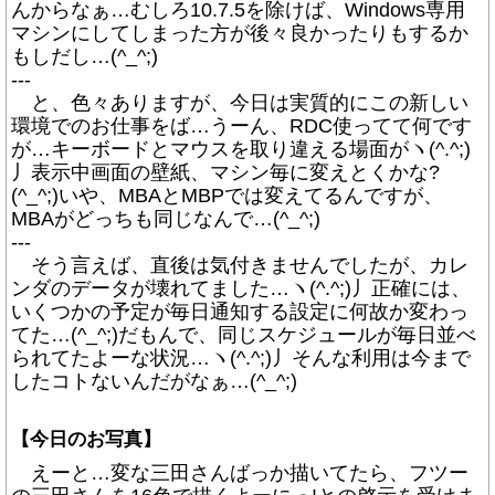
んからなぁ…むしろ10.7.5を除けば、Windows専用
マシンにしてしまった方が後々良かったりもするか
もしだし…(^_^;)
---
と、色々ありますが、今日は実質的にこの新しい
環境でのお仕事をば…うーん、RDC使ってて何です
が…キーボードとマウスを取り違える場面がヽ(^.^;)
丿表示中画面の壁紙、マシン毎に変えとくかな?
(^_^;)いや、MBAとMBPでは変えてるんですが、
MBAがどっちも同じなんで…(^_^;)
---
そう言えば、直後は気付きませんでしたが、カレ
ンダのデータが壊れてました…ヽ(^.^;)丿正確には、
いくつかの予定が毎日通知する設定に何故か変わっ
てた…(^_^;)だもんで、同じスケジュールが毎日並べ
られてたよーな状況…ヽ(^.^;)丿そんな利用は今まで
したコトないんだがなぁ…(^_^;)
【今日のお写真】
えーと…変な三田さんばっか描いてたら、フツー