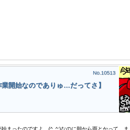
No.10513
作業開始なのでありゅ…だってさ】
まったのですよ…(^_^;)なのに朝から雨とかって…