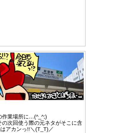
場所に…(^_^;)
その次回使う際の元ネタがそこに含
カンっ!!＼(T_T)／