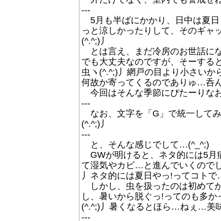
---
5月も半ばにかかり、日中は夏日とな
っと涼しかったりして、そのギャップ
(^.^;)丿
とは言え、まだ冷房のお世話にな
でも大丈夫なのですが、そーする
虫ヽ(^.^;)丿網戸の目より小さい
何故か寄ってくるのでありゅ…呑んでる
今回はそんな季節にぴたーりなお絵
---
なお、文字を「G」で統一してみ
(^.^;)丿
---
と、そんな感じでして…(^_^;)
GWが明けると、ネタ的には5月
て湿気やカビ…と進んでいくのでして…
丿ネタ的には夏日やっ!ってコトで…(^
しかし、虫を扱ったのは初めてか
し、暑いから脱ぐっ!ってのも多か
(^.^;)丿暑くなるとほら…ねぇ…美
---