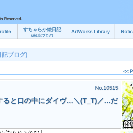
ts Reserved.
すちゃらか絵日記
ofile
ArtWorks Library
Notic
(絵日記ブログ)
日記ブログ)
<< 
No.10515
ると口の中にダイヴ…＼(T_T)／…だ
らぬヽ(^.^;)丿