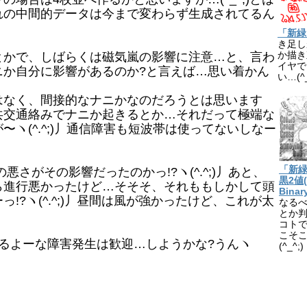
れの中間的データは今まで変わらず生成されてるん
「新緑
き足し
かで、しばらくは磁気嵐の影響に注意…と、言わ
か描き
イヤで
ニか自分に影響があるのか?と言えば…思い着かん
い…(^_
なく、間接的なナニかなのだろうとは思います
共交通絡みでナニか起きるとか…それだって極端な
ヽ(^.^;)丿通信障害も短波帯は使ってないしなー
「新
さがその影響だったのかっ!?ヽ(^.^;)丿あと、
黒2値(
ら進行悪かったけど…そそそ、それももしかして頭
Binar
!?ヽ(^.^;)丿昼間は風が強かったけど、これが太
なるべ
とか判
コトで
こそ
るよーな障害発生は歓迎…しようかな?うんヽ
(^_^;)