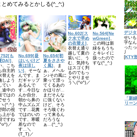
てみるとかしる(^_^;)
デジタル8
No.602[ス
No.564[Ne
せいも
ク水で早め
wGreen]
、
字なん
の衣替え]
、
この時は新
ったっ
衣替え通り
緑をもうち
丿
越して夏の
とキレイに
.752[も
No.699[昼
No.654[初
[
KTY
装いに、う
扱ったので
DA!]
、
はいいけど
夏をささや
む、気持ち
すな(^_^;)
い、こち
夜は涼し
く風]
、ま
はスゴく判
も自主的
い]
、そーな
ぁ、メヘル
るのでもっ
衣替えを
んです、ま
ン♪その風に
とやりませ
施しよう
だギャップ
乗って漂っ
う＼(^o^)／
してい
あるんで
てくるあの
…途中の
す…今日な
かほりが…
面ではの
んか自分、
まだそんな
「新
でせう
朝から鼻の
に強くない
リー
ヽ(^.^;)
中ムズムズ
けど、そろ
野郎の視
です…花糞
そろ嗅ぐわ
も上がる
ではのいの
って来るん
期ですね
です、寒暖
だろうな
^o^)／
差なので
ぁ…(^_^;)
す…＼
(T_T)／