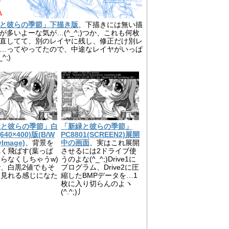
と彼らの季節」下描き版
、下描きには無い描
が多いよーな気が…(^_^;)つか、これも何枚
直してて、別のレイヤに残し、修正だけ別レ
…ってやってたので、中途なレイヤがいっぱ
^;)
緑と彼らの季節」白
「新緑と彼らの季節」
640×400)版(B/W
PC8801(SCREEN2)展開
yImage)
、背景を
中の画面
、実はこれ展開
く飛ばす(葉っぱ
させるには2ドライブ使
らなくしちゃうw)
うのよな(^_^;)Drive1に
、白黒2値でもそ
プログラム、Drive2に圧
こ見れる感じになた
縮したBMPデータを…1
枚に入り切らんのよヽ
(^.^;)丿