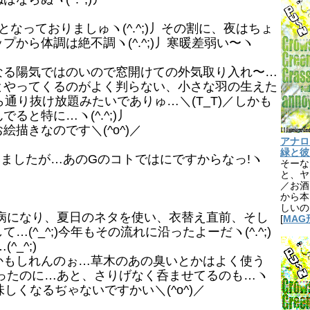
っておりましゅヽ(^.^;)丿その割に、夜はちょ
から体調は絶不調ヽ(^.^;)丿寒暖差弱い〜ヽ
る陽気ではのいので窓開けての外気取り入れ〜…
とやってくるのがよく判らない、小さな羽の生えた
から通り抜け放題みたいでありゅ…＼(T_T)／しかも
と特に…ヽ(^.^;)丿
描きなのです＼(^o^)／
アナログ1
緑と彼
ましたが…あのGのコトではにですからなっ!ヽ
そーな
と、ヤ
／お酒
から本
しいの
病になり、夏日のネタを使い、衣替え直前、そし
[
MAG
(^_^;)今年もその流れに沿ったよーだヽ(^.^;)
_^;)
もしれんのぉ…草木のあの臭いとかはよく使う
ったのに…あと、さりげなく呑ませてるのも…ヽ
味しくなるぢゃないですかい＼(^o^)／