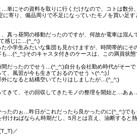
…単にその資料を取りに行くだけなので、コトは数分
淀に寄り、備品周りで不足になっていたモノを買い足すとか
、真っ昼間の移動だったのですが、何故か電車は混ん
じに…(^_^;)
た小学生みたいな集団も見かけますが、時間帯的にそ
…(^_^;)そのキャスタ付きのケースは、この満員状態では
だったのでせう…(^_^;)自分も会社勤め時代がそー
、風習が今も生きておるのでせうヽ(^.^;)丿
になると結構空いてたりはしましたが…(^_^;)
きて、その回収してきたモノの整理を開始と…あぁ…か
たのぉ…昨日がこれだったら良かったのに(^_^;)で
も気を付けねばならん時期だし、5月とは言え、油断すると熱中
_T)／