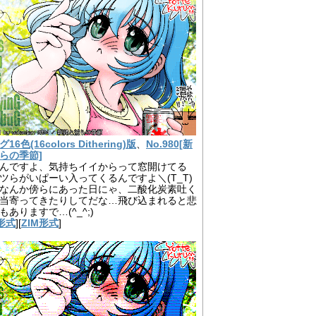
6色(16colors Dithering)版
、
No.980[新
らの季節]
んですよ、気持ちイイからって窓開けてる
ツらがいぱーい入ってくるんですよ＼(T_T)
なんか傍らにあった日にゃ、二酸化炭素吐く
当寄ってきたりしてだな…飛び込まれると悲
もありますで…(^_^;)
形式
][
ZIM形式
]