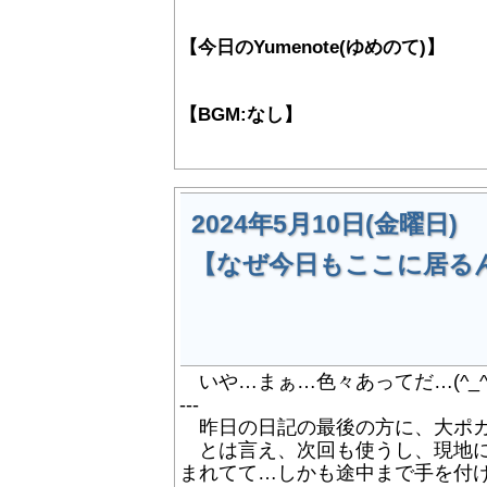
【今日のYumenote(ゆめのて)】
【BGM:なし】
2024年5月10日(金曜日)
【なぜ今日もここに居るん
いや…まぁ…色々あってだ…(^_^;
---
昨日の日記の最後の方に、大ポカや
とは言え、次回も使うし、現地に
まれてて…しかも途中まで手を付けてた