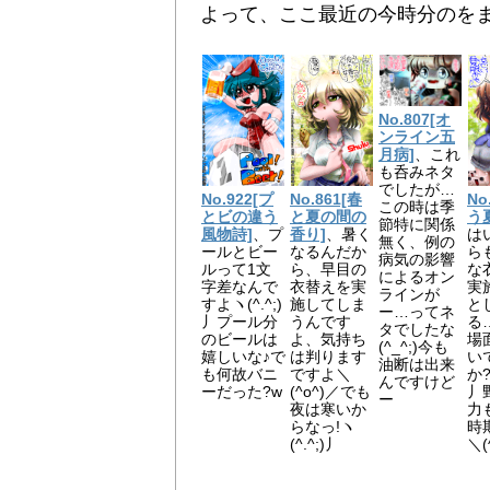
よって、ここ最近の今時分のをまとめ
No.807[オ
ンライン五
月病]
、これ
も呑みネタ
でしたが…
No.922[プ
No.861[春
No
この時は季
とビの違う
と夏の間の
う夏
節特に関係
風物詩]
、プ
香り]
、暑く
は
無く、例の
ールとビー
なるんだか
ら
病気の影響
ルって1文
ら、早目の
な
によるオン
字差なんで
衣替えを実
実
ラインが
すよヽ(^.^;)
施してしま
と
ー…ってネ
丿プール分
うんです
る
タでしたな
のビールは
よ、気持ち
場
(^_^;)今も
嬉しいな♪で
は判ります
い
油断は出来
も何故バニ
ですよ＼
か?
んですけど
ーだった?w
(^o^)／でも
丿
ー
夜は寒いか
力
らなっ!ヽ
時
(^.^;)丿
＼(