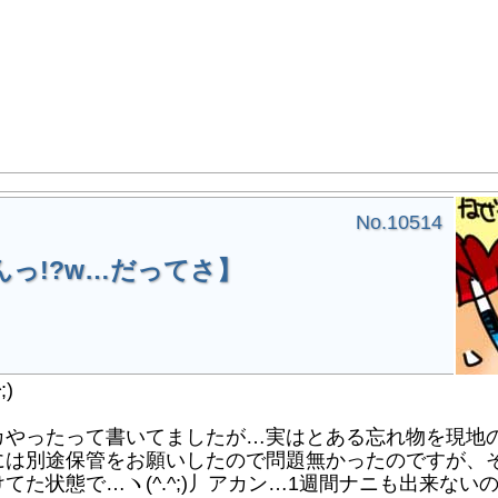
No.10514
っ!?w…だってさ】
)
ったって書いてましたが…実はとある忘れ物を現地の作業
は別途保管をお願いしたので問題無かったのですが、
状態で…ヽ(^.^;)丿アカン…1週間ナニも出来ないのはア