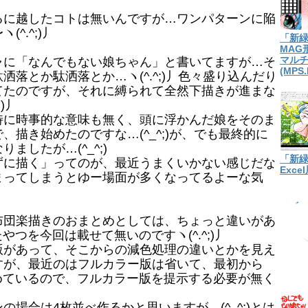
に越したコトは無いんですが…ワンパターンに陥
^.^;)丿
「新
MAG
に「なんでもない娘ちゃん」と書いてますが…そ
マル
(MPS.
落とか駄洒落とか…ヽ(^.^;)丿色々盛り込んだり
てたのですが、それに縛られて全然下描きが進まな
)丿
に時事的な意味も無く、頭に浮かんだ娘をそのま
描き始めたのですな…(^_^;)が、でも最終的に
したが…(^_^;)
「新
に描く」ってのが、最近うまくいかない感じだな
Exc
まってしまうとゆー場面が多くなってるよーな気
団楽描きのおまとめとしては、ちょっと違いがあ
たやつを今回は載せて無いのですヽ(^.^;)丿
があって、そこからの減色処理の違いとかを見え
すが、最近のはフルカラー版は省いて、最初から
進めているので、フルカラー版を提示する必要が無く
場合は4枚並べ作るかと思いますが…(^_^;)とは