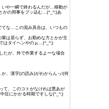
、いや一瞬で終わるんだが…移動が
の用事をブッ込む…(^_^;)あ
でてな…この混み具合は、いつもの
の輩は居らず、お勤めな方とかが主
タイヘンやのぉ…(^_^;)
でしたが、外で作業するよーな場合
、漢字(の読み)がわからんっ!(何
もって、このコトがなければ悪あが
症にかかる時期ですしな(^_^;)