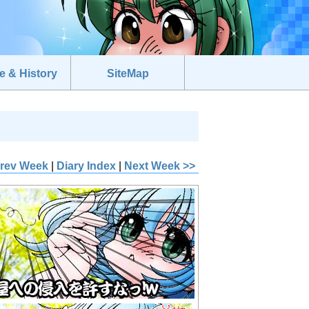
e & History
SiteMap
Prev Week
|
Diary Index
|
Next Week >>