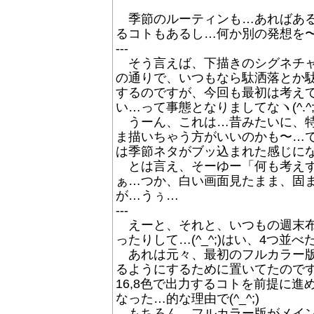
季節のルーティンも…あればある
るコトもあるし…何か別の発想を〜ヽ(
---
そう言えば、下描きのシグネチャ
の通りで、いつもなら駄洒落とか駄洒
するのですが、今回も最初は考え
い…って事態となりましてなヽ(^.^;
うーん、これは…昔みたいに、特
ま描いちゃう方がいいのかも〜…で、
は季節ネタがブッ込まれた感じになりま
とは言え、そーゆー「何も考えず
ぁ…つか、白い画面見たまま、固
が…うぅ…
---
えーと、それと、いつもの週末布
ったりして…(^_^;)はい、4つ並べ
あれは元々、最初のフルカラー版
るようにするために置いてたので
16,8色で出力するコトを前提に
なった…的な理由で(^_^;)
もちろん、フルカラー版がメインの