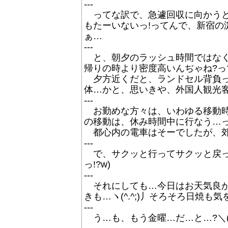
---
ってな訳で、急遽回収に向かうと
もたーいないっ!ってんで、新宿の
ぁ…
---
と、朝夕のラッシュ時間ではなく
帰りの時より密度高いんぢゃね?って感
夕方近くだと、ランドセル背負っ
体…かと、思いきや、外国人観光客も
---
お勤めな方々は、いわゆる移動時間
の移動は、休み時間中に行なう…って
都心内の電車はそーでしたが、郊外
---
で、サクッと行ってサクッと戻って
っ!?w)
---
それにしても…今日はお天気良かっ
きも…ヽ(^.^;)丿そろそろ日焼
---
う…も、もう金曜…だ…と…?＼(T