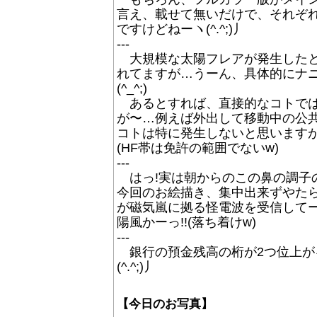
言え、載せて無いだけで、それぞ
ですけどねーヽ(^.^;)丿
---
大規模な太陽フレアが発生したと
れてますが…うーん、具体的にナ
(^_^;)
あるとすれば、直接的なコトでは
が〜…例えば外出して移動中の公
コトは特に発生しないと思いますが〜
(HF帯は免許の範囲でないw)
---
はっ!実は朝からのこの鼻の調子の悪
今回のお絵描き、集中出来ずやた
が磁気嵐に拠る怪電波を受信してーっ
陽風かーっ!!(落ち着けw)
---
銀行の預金残高の桁が2つ位上が
(^.^;)丿
【今日のお写真】