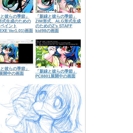
緑と彼らの季節」
「新緑と彼らの季節」
形式生成のための
ZIM形式、ALG形式生成
チペイント
のためのZ's STAFF
EXE Ver1.01)画面
kid98の画面
緑と彼らの季節」
「新緑と彼らの季節」
el展開中の画面
PC8801展開中の画面