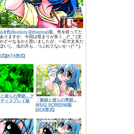
色(8colors Dithering)版
、色を絞ってた
ありますが、今回は収まりが良く…(^_^;)文
かどーなるかと思いましたが、一応大丈夫だ
ぽいし、虫の方も…つぶれてないかヽ(^.^;)
形式
][
KT4形式
]
緑と彼らの季節」グ
「新緑と彼らの季節」
ンディスプレイ版
MSX2 SCREEN8版
[
SC8形式
]