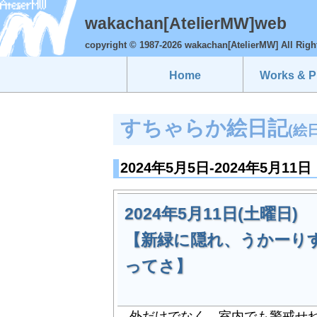
wakachan[AtelierMW]web
copyright © 1987-2026 wakachan[AtelierMW] All Righ
Home
Works & Pr
すちゃらか絵日記
(絵
2024年5月5日-2024年5月11日
2024年5月11日(土曜日)
【新緑に隠れ、うかーりす
ってさ】
外だけでなく、室内でも警戒せねばな