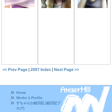
<< Prev Page
|
2007 Index
|
Next Page >>
Home
Works
&
Profile
すちゃらか絵日記 (絵日記ブ
ログ)