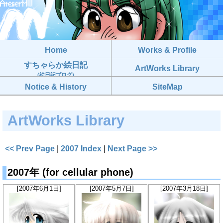
Home
Works & Profile
すちゃらか絵日記
ArtWorks Library
(絵日記ブログ)
Notice & History
SiteMap
ArtWorks Library
<< Prev Page
|
2007 Index
|
Next Page >>
2007年 (for cellular phone)
[2007年6月1日]
[2007年5月7日]
[2007年3月18日]