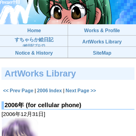
Home
Works & Profile
すちゃらか絵日記
ArtWorks Library
(絵日記ブログ)
Notice & History
SiteMap
ArtWorks Library
<< Prev Page
|
2006 Index
|
Next Page >>
2006年 (for cellular phone)
[2006年12月31日]