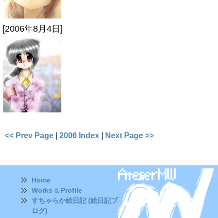
[2006年8月4日]
<< Prev Page
|
2006 Index
|
Next Page >>
Home
Works
&
Profile
すちゃらか絵日記 (絵日記ブ
ログ)