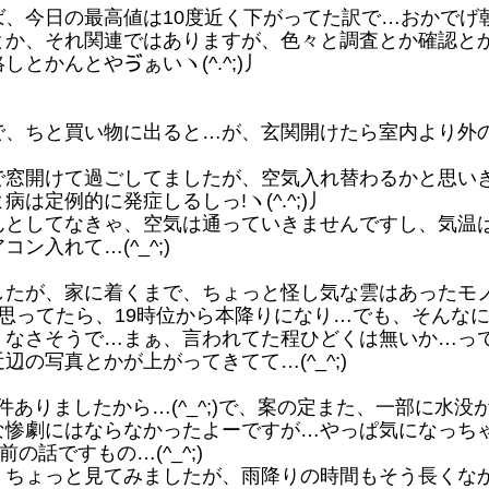
今日の最高値は10度近く下がってた訳で…おかでげ朝か
か、それ関連ではありますが、色々と調査とか確認と
とかんとやゔぁいヽ(^.^;)丿
ちと買い物に出ると…が、玄関開けたら室内より外の方が
窓開けて過ごしてましたが、空気入れ替わるかと思い
は定例的に発症しるしっ!ヽ(^.^;)丿
としてなきゃ、空気は通っていきませんですし、気温は
入れて…(^_^;)
たが、家に着くまで、ちょっと怪し気な雲はあったモ
思ってたら、19時位から本降りになり…でも、そんな
くなさそうで…まぁ、言われてた程ひどくは無いか…っ
の写真とかが上がってきてて…(^_^;)
件ありましたから…(^_^;)で、案の定また、一部に水
な惨劇にはならなかったよーですが…やっぱ気になっち
前の話ですもの…(^_^;)
ちょっと見てみましたが、雨降りの時間もそう長くな