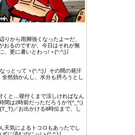
辺りから雨脚強くなったよーだ、
人がおるのですが、今日はそれが無
更に暑いとわっ!ヽ(^.^;)丿
ってヽ(^.^;)丿その間の発汗
、全然効かんし、水分も摂ろうとし
付くと…寝付くまで涼しければなん
2時前だっただろうか?(^_^;)
_T)／お出かける8時位まで、し
ろん天気によるトコロもあったでし
むのにっ!ヽ(^.^;)丿