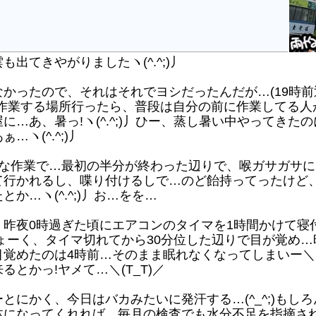
てきやがりましたヽ(^.^;)丿
かったので、それはそれでヨシだったんだが…(19時前
今朝、作業する場所行ったら、普段は自分の前に作業してる
あ、暑っ!ヽ(^.^;)丿ひー、蒸し暑い中やってきたのに、
ヽ(^.^;)丿
作業で…最初の半分が終わった辺りで、喉ガサガサになっと
て行かれるし、喋り付けるしで…のど飴持ってったけど
か…ヽ(^.^;)丿お…をを…
昨夜0時過ぎた頃にエアコンのタイマを1時間かけて寝
ーく、タイマ切れてから30分位した辺りで目が覚め…時間は
覚めたのは4時前…そのまま眠れなくなってしまいー＼(T
とかっ!ヤメて…＼(T_T)／
にかく、今日はバカみたいに発汗する…(^_^;)もし
なってくれれば、毎月の検査でも水分不足を指摘されずに済