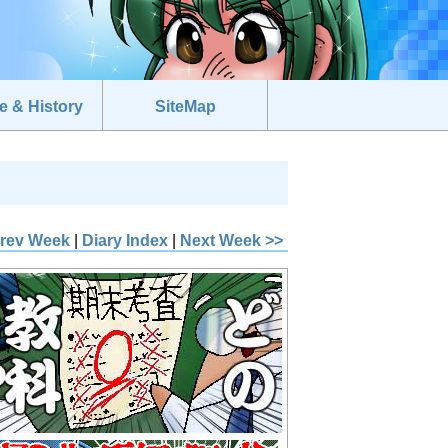
e & History
SiteMap
Prev Week
|
Diary Index
|
Next Week >>