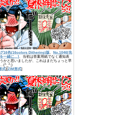
6色(16colors Dithering)版
、
No.1046[先
を一緒に…]
、当初は答案用紙でなく通知表
うかと思いましたが、これはまだちょっと早
(^_^;)
形式
][
ZIM形式
]