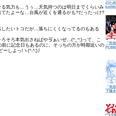
のための
る気力も…うぅ…天気持つのは明日までくらいみ
kid9
てたよーな…台風が近くを通るかも?だったっけ?
したいトコだが…落ちにくくなってるのもある
そろ本気出さねばやゔぁいぜ…(^_^;)って、こ
「先
、その前に記念日もあるのに、そっちの方が時期近いの
PC8
ーしよっ!ヽ(^.^;)丿
「先
下描