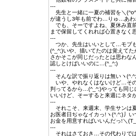
---
先生と一緒に一夏の補習を＼(^o^
が違うし3年も前でわ…りゅ…あわわわ
でも、そーですよね、夏休み直前
まで保留してくれれば心置きなく思い
---
つか、先生はいいとして…モブも
(^_^;)いや、描いてたのは覚え
さかそこが同じだったとは思わなんで
認しとけばいいのに…(^_^;)
---
そんな訳で振り返りは無いヽ(^.^;
いや、やれなくはないけど…その
判ってるから…(^_^;)やっても同
いいけど、そーすると来週にネタが…ヽ
---
それこそ、来週末、学生サンは夏
お医者日ぢゃなイカっ!ヽ(^.^;
お金を用意すればいいんだっ!＼(T_
---
それはさておき…その代わりでは無