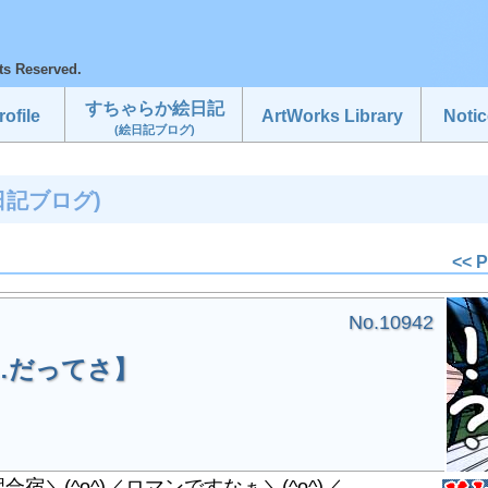
ts Reserved.
すちゃらか絵日記
ofile
ArtWorks Library
Notic
(絵日記ブログ)
日記ブログ)
<< 
No.10942
…だってさ】
＼(^o^)／ロマンですなぁ＼(^o^)／