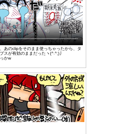
、あのclipをそのまま使っちゃったから、タ
プスが有効のままだったヽ(^.^;)丿
っかw