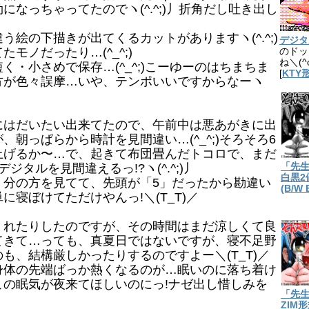
なっちゃってたのでヽ(^.^;)丿折角だし吐き出し
絵の下描きが出てくるカットがありますヽ(^.^;)
デジタル8
モノだったり…(^_^;)
のドッ
ね＼(^
・小さめで保存…(^_^;)こーゆーのはちまちま
[
KTY
方が色々誤摩…いや、テンポいいですからなーヽ
はだいたい出来てたので、午前中は悪あがきに出
朝っぱらから時計を見間違い…(^_^;)そろそろ6
上げるか〜…で、起きて布団畳んだトコロで、まだ
タルを見間違えるっ!?ヽ(^.^;)丿
「先
白黒2値
分の方を見てて、先頭が「5」だったから勘違い
(B/W 
寝ぼけてただけやんっ!＼(T_T)／
れたりしたのですが、その時間はまだ涼しくて良
てきて…っても、真夏日ではないですが、寝不足野
も、結構厳しかったりするのですよー＼(T_T)／
体の先端ばっか熱くなるのが…眠いのに落ち着け
の眠気が夜来てほしいのにっ!ナゼ出し惜しみを
「先
ZIM