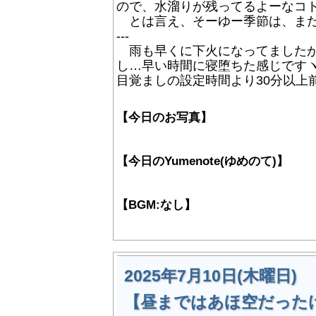
ので、水溜りが残ってるよーなコトはな
とは言え、そーゆー季節は、まだ
---
雨も早くに下火になってましたが
し…早い時間に寝堕ちた感じですヽ
目覚ましの設定時間より30分以上
【今日のお写真】
【今日のYumenote(ゆめのて)】
【BGM:なし】
2025年7月10日(木曜日)
【昼まではあほ空だった