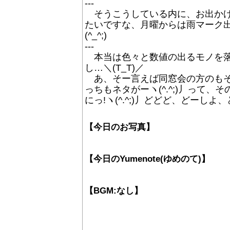
---
そうこうしている内に、お出かけ
たいですな、月曜からは雨マーク出
(^_^;)
---
本当は色々と数値の出るモノを落
し…＼(T_T)／
あ、そー言えば同窓会の方のもそろ
っちもネタがーヽ(^.^;)丿って
にっ!ヽ(^.^;)丿どどど、どーしよ、ど
【今日のお写真】
【今日のYumenote(ゆめのて)】
【BGM:なし】