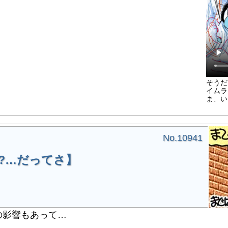
そうだ
イムラ
ま、い
No.10941
?…だってさ】
影響もあって…