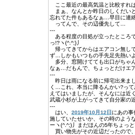
ここ最近の最高気温と比較すれば、
まぁ、なんとか昨日のしくだいと
忘れてた件もあるなぁ…早目に連絡し
ってんで、その辺優先して…
---
ある程度の目処が立ったところで、
っ!?ヽ(^.^;)丿
帰ってきてからはエアコン無しで
ず…しかもいつもの手先足先熱いよ病
多分、窓開けてても出口がちゃん
なぁ…だもんで、ちょっとだけエアコン
---
昨日は雨になる前に帰宅出来まし
く…これ、本当に降るんかい?って
えてはいましたが、そんなには近
武蔵小杉が上がってきて自分家の近辺
---
はい、
2019年10月12日
にあの事
施していたせいか、その時のよう
ーヽ(^.^;)丿まだほんの5年ちょっと
買い物先がその近辺だったので、