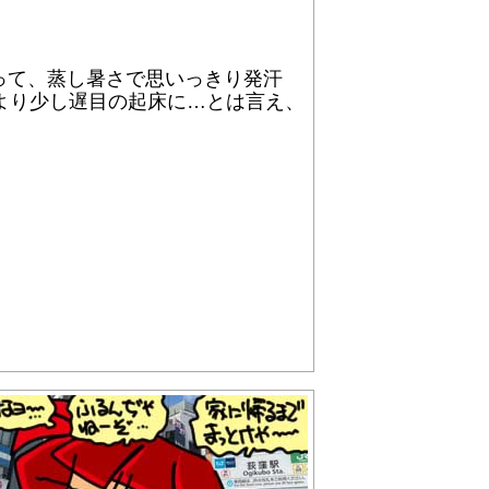
って、蒸し暑さで思いっきり発汗
もより少し遅目の起床に…とは言え、