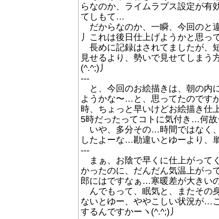
らなのか、ライムラプス設定が有効に
てしもて…
だからなのか、一瞬、今回のと違う
丿これは後日仕上げようかと思ってた
長めに記録はされてましたが、短く
見せるより、勢いで見せてしまう
(^.^;)丿
---
と、今回のお絵描きは、朝の内に
ようかな〜…と、思ってたのですが、
時、ちょっと早いけどお絵描き仕
5時だったってコトに気付き…何故デジ
いや、多分その…時間ではなく、
したよーな…勘違いとゆーより、単に
---
まぁ、お陰で早くに仕上がってく
かったのに、だんだん気温上がっ
郎にはですなぁ…寒暖差が大きいの
んでもって、眠気と、またその身
ないとゆー、ややこしい状況が…こ
するんですかーヽ(^.^;)丿