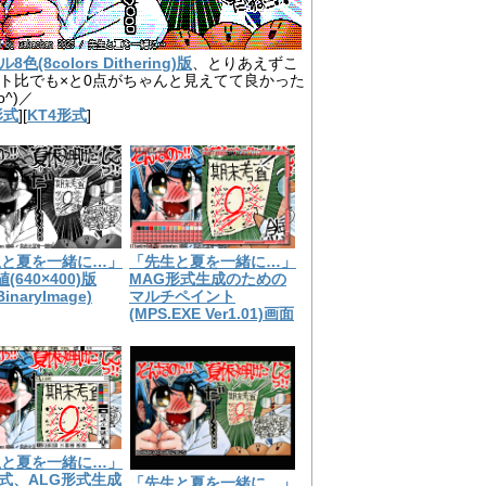
色(8colors Dithering)版
、とりあえずこ
ト比でも×と0点がちゃんと見えてて良かった
o^)／
形式
][
KT4形式
]
生と夏を一緒に…」
「先生と夏を一緒に…」
(640×400)版
MAG形式生成のための
BinaryImage)
マルチペイント
(MPS.EXE Ver1.01)画面
生と夏を一緒に…」
形式、ALG形式生成
「先生と夏を一緒に…」