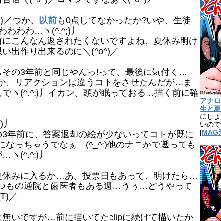
)／つか、
以前
も0点してなかったか?いや、生徒
わわ…ヽ(^.^;)丿
にこんなん返されたくないですよね、夏休み明け
出作り出来るのに＼(^o^)／
その3年前と同じやんっ!って、最後に気付く…
てたか、リアクションは違うコトをさせたんだが…ま
ヽ(^.^;)丿イカン、頭が眠っておる…描く前に確
アナログ1
生と夏
にしよ
)丿
いので…
[
MAG
3年前に、答案返却の絵が少ないってコトが既に
じになっちゃうでなぁ…(^_^;)他のナニかで遡っても
(^.^;)丿
休みに入るか…あ、投票日もあって、明けたら…
)丿いつもの通院と歯医者もある週…うぅ…どうやって
T)／
いですが…前に描いてたclipに続けて描いたか