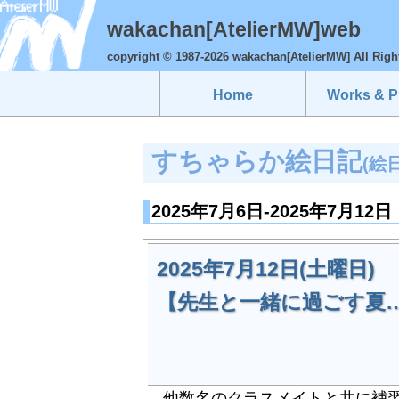
wakachan[AtelierMW]web
copyright © 1987-2026 wakachan[AtelierMW] All Righ
Home
Works & Pr
すちゃらか絵日記
(絵
2025年7月6日-2025年7月12日
2025年7月12日(土曜日)
【先生と一緒に過ごす夏
他数名のクラスメイトと共に補習合宿