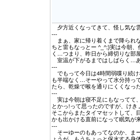
夕方近くなってきて、怪し気な雲も出
---
まぁ、家に帰り着くまで降られな
ちと雷もなっとー ^_^;)実は
く…つまり、昨日から締切りな部屋に…
室温が下がるまではしばらく…あぁ…
---
でもって今日は4時間弱喋り続けな
も半端なく…そーやって水分持っ
たら、乾燥で喉を通りにくくなったと
---
実は今朝は寝不足にもなってて、
とかっ!って思ったのですが、けきょ
そこからまたタイマセットして、目
かも出かける直前になって眠気が来る
---
そーゆーのもあってなのか、まーと
ょうが…もうちょっと保水する身体に