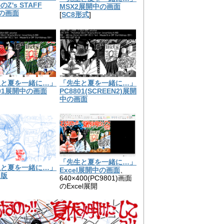
Z's STAFF
MSX2展開中の画面
8の画面
[
SC8形式
]
生と夏を一緒に…」
「先生と夏を一緒に…」
801展開中の画面
PC8801(SCREEN2)展開
中の画面
「先生と夏を一緒に…」
生と夏を一緒に…」
Excel展開中の画面
、
き版
640×400(PC9801)画面
のExcel展開