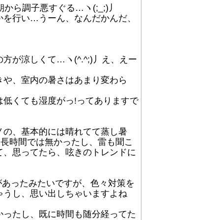
ら調子悪すぐる…ヽ(;_;)丿
かを行い…うーん、なんだかんだ、
涼しくて…ヽ(^.^;)丿え、えー
きや、室内の暑さはあまり変わら
低くても湿度がっ!ってありますで
ノの、基本的には晴れてて蒸し暑
に長時間では無かったし、雷も聞こ
て、思ってたら、呟きのトレンドに
没があったみたいですが、色々対策を
ゃうし、思い出しちゃいますよね
かったし、既に時間も随分経ってた