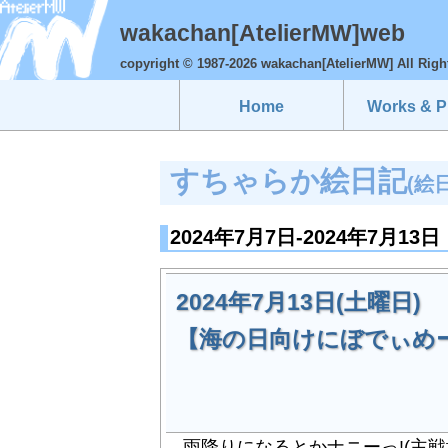
wakachan[AtelierMW]web
copyright © 1987-2026 wakachan[AtelierMW] All Righ
Home
Works & Pr
すちゃらか絵日記
(絵
2024年7月7日-2024年7月13日
2024年7月13日(土曜日)
【海の日向けにぼでぃめ
雨降りになるとかナニーっ!(主戦