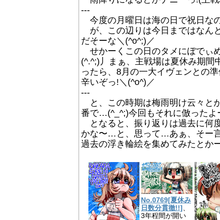
---
今度の月曜日は海の日で祝日なのだ
が、この辺りは今日まではなんと
だそーな＼(^o^;)／
せかーくこの日のタメにぼでぃめ
(^.^;)丿まぁ、主戦場は夏休み
ったら、8月の一大イヴェンとの準
辛いぞっ!＼(^o^)／
---
と、この時期は梅雨明け云々とか
番で…(^_^;)今回もそれに倣った
となると、振り返りは過去に何度
かな〜…と、思って…あぁ、そー
過去の浮き輪絵を集めてみたとかーヽ(
No.0769[夏休み
日数分貫徹!!]
、
3年程間が開い