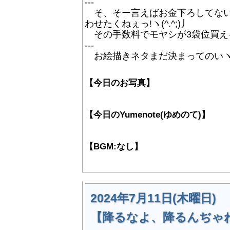
---
そ、そー言えばお金下ろしてない…
わせたくねぇっ!ヽ(^.^;)丿
その手数料でモヤシが3袋位買える
---
お絵描きネタまだ決まってのいヽ(^.
【今日のお写真】
【今日のYumenote(ゆめのて)】
【BGM:なし】
2024年7月11日(木曜日)
【降るなよ、降るんぢゃね