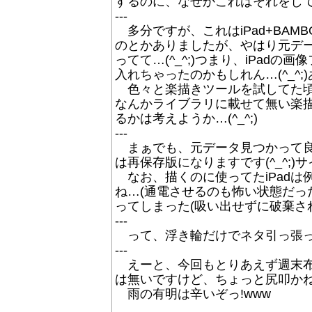
するのに、なぜかこれはそれをしていな
---
多分ですが、これはiPad+BAM
のとかありましたが、やはり元デ
ってて…(^_^;)つまり、iPad
入れちゃったのかもしれん…(^_^;
色々と楽描きツールを試してた頃
なんかライブラリに載せて無い楽描き
るかは考えようか…(^_^;)
---
まぁでも、元データ見つかって良
は再保存版になりますです(^_^;)サ
なお、描くのに使ってたiPadは
ね…(通電させるのも怖い状態だった
ってしまった(吸い出せずに破棄さ
---
って、浮き輪だけでネタ引っ張ってし
---
えーと、今回もとりあえず週末布団
は無いですけど、ちょっと尻叩かねば…
雨の有明は辛いぞっ!www