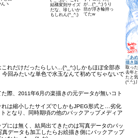
やんヽ
が…(^_^;)うり
結構変則サイズ
坊が浮き輪持っ
だな、珍しいか
てたw
もしれん(^_^;)
「あ
描き
れだけだったらしい…(^_^;)しかもほぼ全部赤
取っ
去年
;)丿今回みたいな単色で水玉なんて初めてぢゃないで
たと
(^.
際、2011年6月の楽描きの元データが無いコト
れは縮小したサイズでしかもJPEG形式と…劣化
コトとなり、同時期頃の他のバックアップメディア
プには無く、結局出てきたのは写真データのバッ
)丿写真データも加工したらお絵描き側にバックアップ