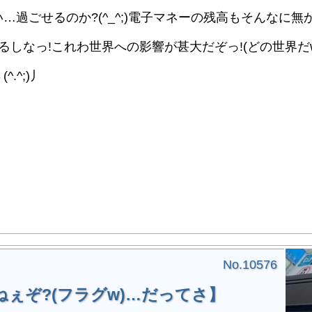
過ごせるのか?(^_^;)電子マネーの残高もそんなに無
しなっ!これわ世界への影響が甚大だぞっ!(どの世界だw
^;)丿
No.10576
ぇぞ?(フラグw)…だってさ】