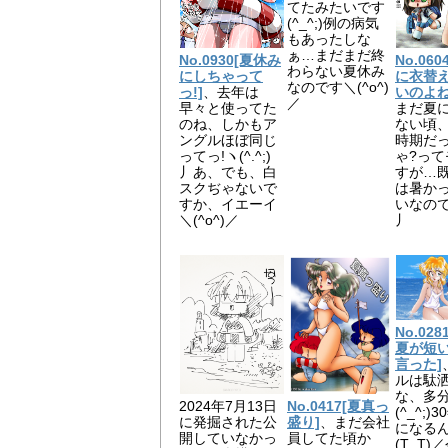
てたみたいです
(^_^;)例の病気
もあったしな
ぁ…まだまだ終
No.0930[夏休み
No.06
わらない夏休み
にしちゃって
に衣替
なのです＼(^o^)
っ!]
、去年は
いのよね
／
早々と使ってた
まだ夏
のね、しかもア
ない頃
ングルほぼ同じ
時期だ
ってっ!ヽ(^.^;)
ゃ?って
丿あ、でも、白
すが…
スクぢゃないで
は暑か
すか、イエーイ
いなのでヽ
＼(^o^)／
丿
No.02
夏が短
言った]
ルは駄
な、多
2024年7月13日
No.0417[夏真っ
(^_^;)
に発掘された公
盛り]
、まだ会社
になるん
開していなかっ
員してた頃か
(T_T)