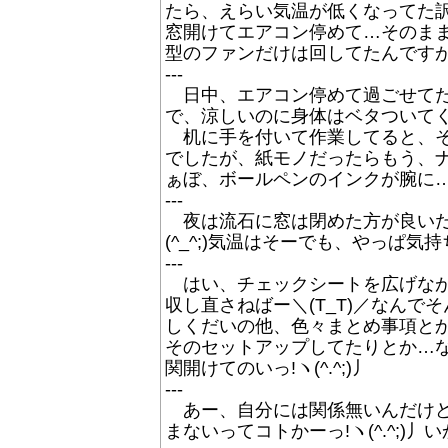
たら、えらい気温が低くなってた訳
窓開けてエアコン停めて…そのまま
型のファンだけは回してたんですが…(
---
日中、エアコン停めて過ごせてたな
で、涼しいのに身体はベタついて
机に手を付いて作業してると、それ
でしたが、紙モノだったらもう、ナ
ぁぼ、ボールペンのインクが腕に…そ
---
夜は流石に窓は閉めた方が良いだ
(^_^;)気温はそーでも、やっぱ気持
---
はい、チェックシートを広げながら
収し直さねばー＼(T_T)／なんでそん
しくだいの他、色々まとめ事項と
そのセットアップしてたりとか…
関開けてのいっ!ヽ(^.^;)丿
---
あー、自分には関係無いんだけど
まないってコトかーっ!ヽ(^.^;)丿