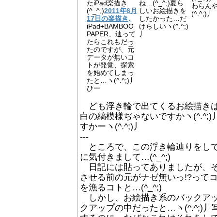
たiPad楽描き
ね…(^_^;)夏ら
わらん
(^_^;)
2011年6月
しいお絵描きを
(^.^;)丿
17日の楽描き
、
したかった…だ
iPad+BAMBOO
けらしいヽ(^.^;)
PAPER、辿って
丿
たらこれもだっ
たのですが、元
データが無いコ
トが発覚、探索
を始めてしまっ
たと…ヽ(^.^;)丿
ひー
ども浮き輪で出てくるお絵描きはこ
白の縞模様ぢゃないですかヽ(^.^
すかーヽ(^.^;)丿
---
ところで、この浮き輪辿りをしてた
に気付きまして…(^_^;)
日記には貼ってありましたが、そ
させる前の元がナゼ無いっ!?って
を漁るコトと…(^_^;)
しかし、お絵描き系のバックアッ
クアップの中だったと…ヽ(^.^;