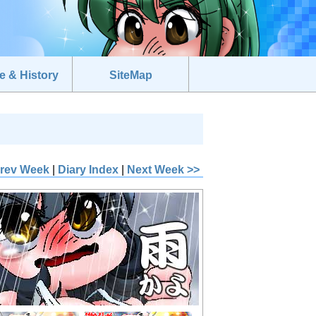
e & History
SiteMap
Prev Week
|
Diary Index
|
Next Week >>