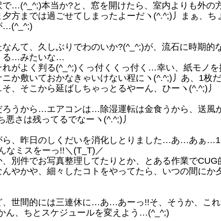
で…(^_^;)本当か?と、窓を開けたら、室内よりも外
夕方までは過ごせてしまったよーだヽ(^.^;)丿まぁ、
^_^;)
んて、久しぶりでわのいか?(^_^;)が、流石に時期
くる…みたいな…
がよく判る(^_^;)くっ付くくっ付く…幸い、紙モノ
ニか敷いておかなきゃいけない程にヽ(^.^;)丿あ、1
、そこから延ばしちゃっとるやーん、ひーヽ(^.^;)丿
ろうから…エアコンは…除湿運転は金食うから、送風か
ち悪さは残ってるでなーヽ(^.^;)丿
、昨日のしくだいを消化しとりました…あ…あぁ…1つ忘
なミスをーっ!!＼(T_T)／
か、別件でお写真整理してたりとか、とある作業でCUG
なんやかや、細々したコトをやってたら、いつの間にか
、世間的には三連休に…あ…あーっ!!そ、そうか、こ
いかん、ちとスケジュールを変えよう…(^_^;)