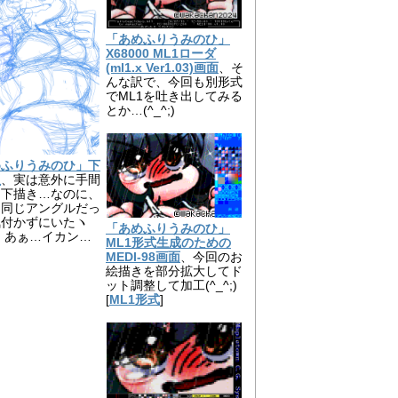
「あめふりうみのひ」
X68000 ML1ローダ
(ml1.x Ver1.03)画面
、そ
んな訳で、今回も別形式
でML1を吐き出してみる
とか…(^_^;)
めふりうみのひ」下
版
、実は意外に手間
た下描き…なのに、
と同じアングルだっ
気付かずにいたヽ
「あめふりうみのひ」
^;)丿あぁ…イカン…
ML1形式生成のための
MEDI-98画面
、今回のお
絵描きを部分拡大してド
ット調整して加工(^_^;)
[
ML1形式
]