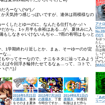
ろーな＼(^o^)／
か天気持つ感じっぽいですが、連休は雨模様なの
ーくしたとゆーのに、なんたる仕打ちかっ!ヽ
アナログ
Dithe
期間中だから、1ヶ月半も余裕はある…が、夏休みに入
No.
備もしなきゃいけないんぢゃ…?雨の有明はもっと
のひ]
もは
たし
もな
、1学期終わり近しとか、まぁ、そーゆーのが定
日は
よーな…
しヽ(
ぱー
もやってそーなので、ナニをネタに辿ってみよう
(^o^)
言えば今回浮き輪持たせてるなぁ…って、コトで、
[
MAG
^.^;)丿
2016年5月21日
2015年7月18日
2014年8月1日の
「あ
の楽描き
、連休
の楽描き
、丁度
楽描き
、90度回
リー
をそのまま夏休
今時分ですか…
転版はまだ作ら