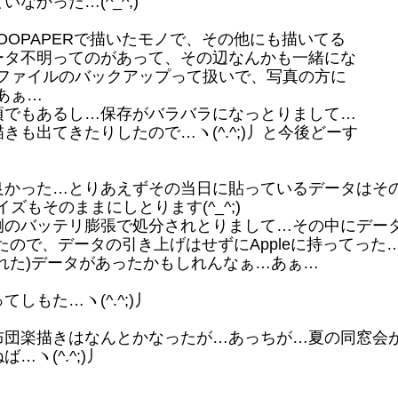
かった…(^_^;)
BOOPAPERで描いたモノで、その他にも描いてる
ータ不明ってのがあって、その辺なんかも一緒にな
の画像ファイルのバックアップって扱いで、写真の方に
)あぁ…
でもあるし…保存がバラバラになっとりまして…
も出てきたりしたので…ヽ(^.^;)丿と今後どーす
かった…とりあえずその当日に貼っているデータはそ
イズもそのままにしとります(^_^;)
例のバッテリ膨張で処分されとりまして…その中にデー
ので、データの引き上げはせずにAppleに持ってった…^
れた)データがあったかもしれんなぁ…あぁ…
もた…ヽ(^.^;)丿
楽描きはなんとかなったが…あっちが…夏の同窓会が…ヽ
ヽ(^.^;)丿