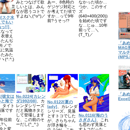
みとつなげて欲
あー、8色時の
なかった頃か…
しいとは、みん
ゲジゲジ対応と
つか、このサイ
なが思うコトで
か考えてた頃で
ズ
すよね＼(^o^)／
すか…って9年
(640×400(200))
04[スク水
前?うそっ!?
を始めた頃です
えでもい
な…じゅ…10年
っ!!]
、
前って…＼
になって
(T_T)／
、衣替え
ったんぢ
「あ
モノで
MAG
既に気温
マル
ったみた
(MPS.
(^.^;)
「あ
81[彼女は
No.0224[カレン
Exc
いと海で
ダ1992/08]
、カ
No.0122[夏の
、タイト
レンダシリーズ
lady]
、カレンダ
洒落です
だと風物ネタと
シリーズ、見落
分
して登場します
No.0116[海のう
とすトコでした
30年位前
な、この前のそ
さぎさん]
、これ
が、さらちゃん
?＼
ーだし(^_^;)
も思わず見落と
が浮き輪を…
／今と変
すトコだった
(^_^;)が、これ