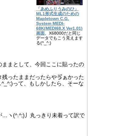
「あめふりうみのひ」
ML1形式生成のための
Mapletown C.G.
System MEDI-
68K(MEDI68.X Ver1.01)
画面
、X68000だと同じ
データでもこう見えます
る(^_^;)
のままとして、今回ここに貼ったの
タ残ったままだったらやゔぁかった
_^;)って、もしかしたら、そーな
(^.^;)丿丸っきり未着って訳で