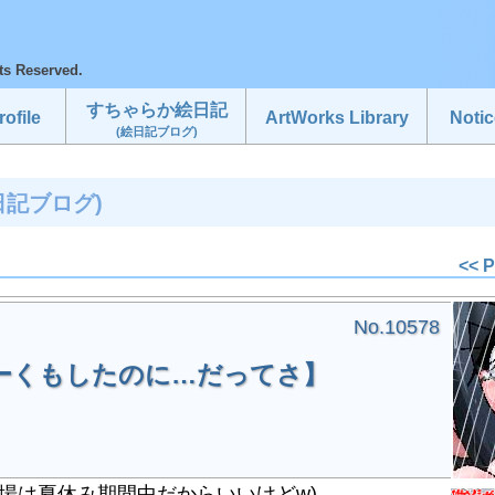
ts Reserved.
すちゃらか絵日記
ofile
ArtWorks Library
Notic
(絵日記ブログ)
日記ブログ)
<< 
No.10578
ーくもしたのに…だってさ】
場は夏休み期間中だからいいけどw)