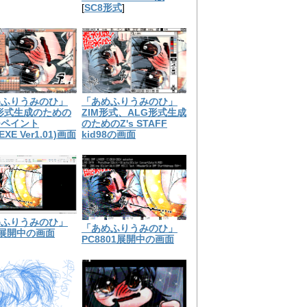
[
SC8形式
]
めふりうみのひ」
「あめふりうみのひ」
形式生成のための
ZIM形式、ALG形式生成
チペイント
のためのZ's STAFF
EXE Ver1.01)画面
kid98の画面
めふりうみのひ」
「あめふりうみのひ」
el展開中の画面
PC8801展開中の画面