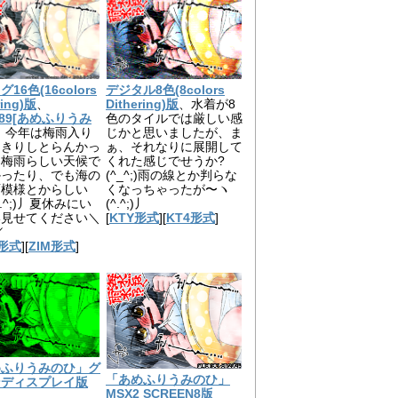
16色(16colors
デジタル8色(8colors
ring)版
、
Dithering)版
、水着が8
0989[あめふりうみ
色のタイルでは厳しい感
、今年は梅雨入り
じかと思いましたが、ま
っきりしとらんかっ
ぁ、それなりに展開して
、梅雨らしい天候で
くれた感じでせうか?
かったり、でも海の
(^_^;)雨の線とか判らな
雨模様とからしい
くなっちゃったが〜ヽ
^.^;)丿夏休みにい
(^.^;)丿
い見せてください＼
[
KTY形式
][
KT4形式
]
／
形式
][
ZIM形式
]
めふりうみのひ」グ
「あめふりうみのひ」
ンディスプレイ版
MSX2 SCREEN8版