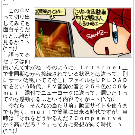
---
このＣＭ
って切り出
してみても
面白そうだ
けど…誰が
見るか？ヽ
(^.^;)丿
語ってる
セリフは面
白いんですがね…今のように、Ｉｎｔｅｒｎｅｔ上
で非同期ながら接続されている状況とは違って、別
にサーバが動いててそこにファイルをＵＰＬＯＡＤ
するという時代、ＦＭ音源の音と２５６色のＣＧを
ｍａｉｌ添付でニューヨークに送って、届いた！っ
てのを感動する…という内容ですが～ヽ(^.^;)丿
今なら「そんなの当たり前」動画サイトを使うま
でも無く、ｍａｉｌで簡単に出来る時代ですが、当
時は「それをどうやるんだ？Ｃｏｍｐｓｅｒｖｅ
か？高いだろ！？」って方に発想が向く時代…ヽ
(^.^;)丿