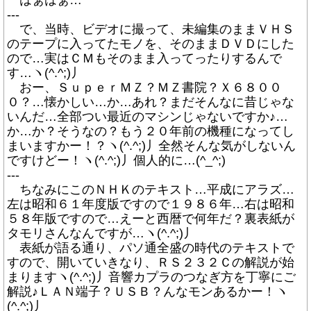
はぁはぁ…
---
で、当時、ビデオに撮って、未編集のままＶＨＳ
のテープに入ってたモノを、そのままＤＶＤにした
ので…実はＣＭもそのまま入ってったりするんで
す…ヽ(^.^;)丿
おー、ＳｕｐｅｒＭＺ？ＭＺ書院？Ｘ６８００
０？…懐かしい…か…あれ？まだそんなに昔じゃな
いんだ…全部つい最近のマシンじゃないですか♪…
か…か？そうなの？もう２０年前の機種になってし
まいますかー！？ヽ(^.^;)丿全然そんな気がしないん
ですけどー！ヽ(^.^;)丿個人的に…(^_^;)
---
ちなみにこのＮＨＫのテキスト…平成にアラズ…
左は昭和６１年度版ですので１９８６年…右は昭和
５８年版ですので…えーと西暦で何年だ？裏表紙が
タモリさんなんですが…ヽ(^.^;)丿
表紙が語る通り、パソ通全盛の時代のテキストで
すので、開いていきなり、ＲＳ２３２Ｃの解説が始
まりますヽ(^.^;)丿音響カプラのつなぎ方を丁寧にご
解説♪ＬＡＮ端子？ＵＳＢ？んなモンあるかー！ヽ
(^.^;)丿