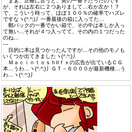
まぁ、正確に言うと、奥の一番下だったのです
が、それは左右に２つありまして…右か左か！？
で、こういう時って、ほぼ１００％の確率でハズレ
ですなヽ(^.^;)丿一番最後の箱に入ってた…
郵パックの一番でかい箱で、その中は本しか入っ
て無い…それが４つ入ってて、その内の１つだった
のね…
---
目的に本は見つかったんですが…その他のモノも
いくつか出てきましたヽ(^.^;)丿
ＭａｃｉｎｔｏｓｈIIｆｘの広告が出ているＣＧ
本…うわ…ヽ(^.^;)丿ＧＴ－６０００が最新機種…う
わ…ヽ(^.^;)丿