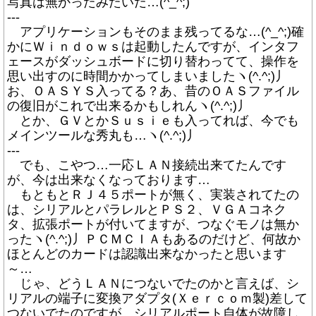
写真は無かったみたいだ…(^_^;)
---
アプリケーションもそのまま残ってるな…(^_^;)確
かにＷｉｎｄｏｗｓは起動したんですが、インタフ
ェースがダッシュボードに切り替わってて、操作を
思い出すのに時間かかってしまいましたヽ(^.^;)丿
お、ＯＡＳＹＳ入ってる？あ、昔のＯＡＳファイル
の復旧がこれで出来るかもしれんヽ(^.^;)丿
とか、ＧＶとかＳｕｓｉｅも入ってれば、今でも
メインツールな秀丸も…ヽ(^.^;)丿
---
でも、こやつ…一応ＬＡＮ接続出来てたんです
が、今は出来なくなっております…
もともとＲＪ４５ポートが無く、実装されてたの
は、シリアルとパラレルとＰＳ２、ＶＧＡコネク
タ、拡張ポートが付いてますが、つなぐモノは無か
ったヽ(^.^;)丿ＰＣＭＣＩＡもあるのだけど、何故か
ほとんどのカードは認識出来なかったと思います
～…
じゃ、どうＬＡＮにつないでたのかと言えば、シ
リアルの端子に変換アダプタ(Ｘｅｒｃｏｍ製)差して
つないでたのですが、シリアルポート自体が故障し