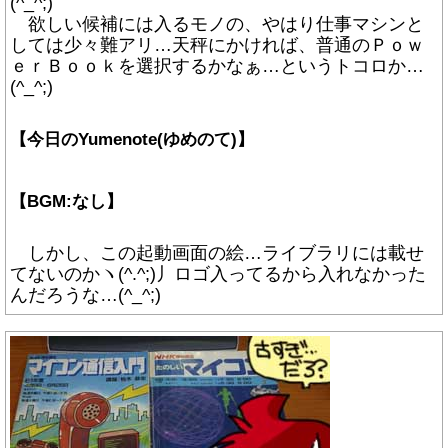
(^_^;)
欲しい候補には入るモノの、やはり仕事マシンと
しては少々難アリ…天秤にかければ、普通のＰｏｗ
ｅｒＢｏｏｋを選択するかなぁ…というトコロか…
(^_^;)
【今日のYumenote(ゆめのて)】
【BGM:なし】
しかし、この起動画面の絵…ライブラリには載せ
てないのかヽ(^.^;)丿ロゴ入ってるから入れなかった
んだろうな…(^_^;)