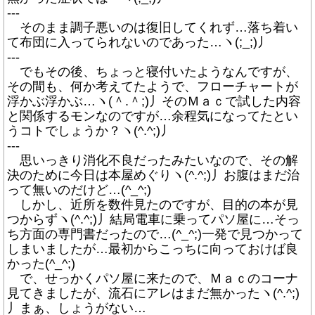
---
そのまま調子悪いのは復旧してくれず…落ち着い
て布団に入ってられないのであった…ヽ(;_;)丿
---
でもその後、ちょっと寝付いたようなんですが、
その間も、何か考えてたようで、フローチャートが
浮かぶ浮かぶ…ヽ(＾.＾;)丿そのＭａｃで試した内容
と関係するモンなのですが…余程気になってたとい
うコトでしょうか？ヽ(^.^;)丿
---
思いっきり消化不良だったみたいなので、その解
決のために今日は本屋めぐりヽ(^.^;)丿お腹はまだ治
って無いのだけど…(^_^;)
しかし、近所を数件見たのですが、目的の本が見
つからずヽ(^.^;)丿結局電車に乗ってパソ屋に…そっ
ち方面の専門書だったので…(^_^;)一発で見つかって
しまいましたが…最初からこっちに向っておけば良
かった(^_^;)
で、せっかくパソ屋に来たので、Ｍａｃのコーナ
見てきましたが、流石にアレはまだ無かったヽ(^.^;)
丿まぁ、しょうがない…