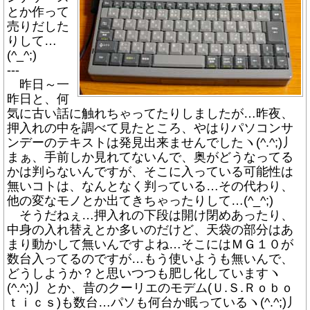
とか作って
売りだした
りして…
(^_^;)
---
昨日～一
昨日と、何
気に古い話に触れちゃってたりしましたが…昨夜、
押入れの中を調べて見たところ、やはりパソコンサ
ンデーのテキストは発見出来ませんでしたヽ(^.^;)丿
まぁ、手前しか見れてないんで、奥がどうなってる
かは判らないんですが、そこに入っている可能性は
無いコトは、なんとなく判っている…その代わり、
他の変なモノとか出てきちゃったりして…(^_^;)
そうだねぇ…押入れの下段は開け閉めあったり、
中身の入れ替えとか多いのだけど、天袋の部分はあ
まり動かして無いんですよね…そこにはＭＧ１０が
数台入ってるのですが…もう使いようも無いんで、
どうしようか？と思いつつも肥し化していますヽ
(^.^;)丿とか、昔のクーリエのモデム(Ｕ.Ｓ.Ｒｏｂｏ
ｔｉｃｓ)も数台…パソも何台か眠っているヽ(^.^;)丿