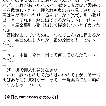
が、そのネタ探しではありませんが、あれがあった
ハズ、これがあったハズと、滅多に広げない天袋の
中を散策してたり、押入れも奥の方を見てみたり…
実は埃が凄かったりするんですがヽ(^.^;)丿引っ張り
出すと、それも一緒に出てくるから…ヽ(^.^;)丿あ
ぁ…今度全部引っ張り出して掃除しないとイカンわ
なぁ…
普段閉まっているのに、なんでこんなに貯まるか
って…布団の出し入れが一番の原因かも…ですヽ
(^.^;)丿
---
うぅ…本当、今日１日って何してたんだろ～ヽ
(^.^;)丿
---
げ、後で押入れ開けなきゃ…
いや…調べものしてたのはいいのですが、そー言
えばあそこに資料がー！って…一番奥のでかい箱の
中なんじゃ…ヽ(;_;)丿
【今日のYumenote(ゆめのて)】