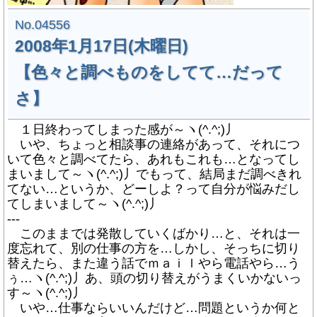
No.04556
2008年1月17日(木曜日)
【色々と調べものをしてて…だって
さ】
１日終わってしまった感が～ヽ(^.^;)丿
いや、ちょっと相談事の連絡があって、それにつ
いて色々と調べてたら、あれもこれも…となってし
まいまして～ヽ(^.^;)丿でもって、結局まだ調べきれ
てない…というか、どーしよ？って自分が悩みだし
てしまいまして～ヽ(^.^;)丿
---
このままでは発散していくばかり…と、それは一
度忘れて、別の仕事の方を…しかし、そっちに切り
替えたら、また違う話でｍａｉｌやら電話やら…う
ぅ…ヽ(^.^;)丿あ、頭の切り替えがうまくいかないっ
す～ヽ(^.^;)丿
いや…仕事ならいいんだけど…問題というか何と