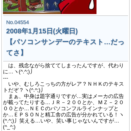
No.04554
2008年1月15日(火曜日)
【パソコンサンデーのテキスト…だっ
てさ】
は、残念ながら捨ててしまったんですが、代わり
に…ヽ(^.^;)丿
---
いや、むしろこっちの方がレア？ＮＨＫのテキス
トだぞ？ヽ(^.^;)丿
まぁ、中身は題字通りですが…実はメーカの広告
が載ってたりする…ＪＲ－２００とか、ＭＺ－２０
００とか…ＮＥＣのパソコンフルラインナップと
か…ＥＰＳＯＮと精工舎の広告が分かれている！ヽ
(^.^;)丿笑える…いや、笑い事じゃないんですが…
(^_^;)