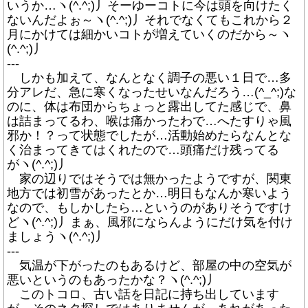
いうか…ヽ(^.^;)丿そーゆーコトに今は頭を向けたく
ないんだよぉ～ヽ(^.^;)丿それでなくてもこれから２
月にかけては細かいコトが増えていくのだから～ヽ
(^.^;)丿
---
しかも加えて、なんとなく調子の悪い１日で…多
分アレだ、急に寒くなったせいなんだろう…(^_^;)な
のに、体は布団からちょっと露出してた感じで、鼻
は詰まってるわ、喉は痛かったわで…へたすりゃ風
邪か！？って状態でしたが…活動始めたらなんとな
く治まってきてはくれたので…頭痛だけ残ってる
がヽ(^.^;)丿
家の辺りではそうでは無かったようですが、関東
地方では初雪があったとか…明日もなんか寒いよう
なので、もしかしたら…というのがありそうですけ
どヽ(^.^;)丿まぁ、風邪にならんようにだけ気を付け
ましょうヽ(^.^;)丿
---
気温が下がったのもあるけど、部屋の中の空気が
悪いというのもあったかな？ヽ(^.^;)丿
このトコロ、古い話を日記に持ち出しています