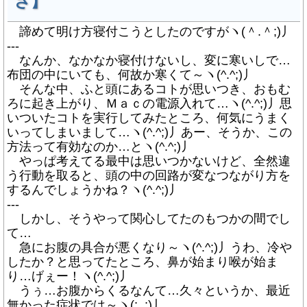
さ】
諦めて明け方寝付こうとしたのですがヽ(＾.＾;)丿
---
なんか、なかなか寝付けないし、変に寒いしで…
布団の中にいても、何故か寒くて～ヽ(^.^;)丿
そんな中、ふと頭にあるコトが思いつき、おもむ
ろに起き上がり、Ｍａｃの電源入れて…ヽ(^.^;)丿思
いついたコトを実行してみたところ、何気にうまく
いってしまいまして…ヽ(^.^;)丿あー、そうか、この
方法って有効なのか…とヽ(^.^;)丿
やっぱ考えてる最中は思いつかないけど、全然違
う行動を取ると、頭の中の回路が変なつながり方を
するんでしょうかね？ヽ(^.^;)丿
---
しかし、そうやって関心してたのもつかの間でし
て…
急にお腹の具合が悪くなり～ヽ(^.^;)丿うわ、冷や
したか？と思ってたところ、鼻が始まり喉が始ま
り…げぇー！ヽ(^.^;)丿
うぅ…お腹からくるなんて…久々というか、最近
無かった症状では～ヽ(;_;)丿