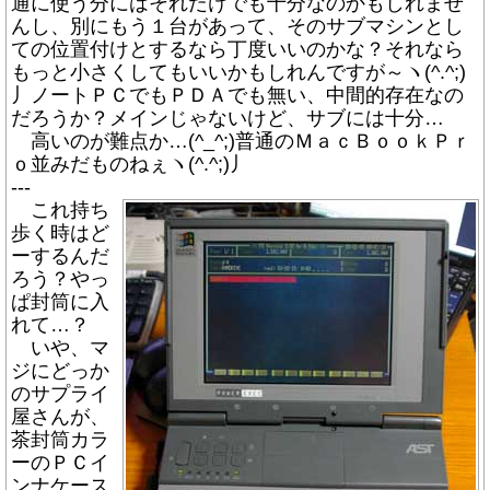
通に使う分にはそれだけでも十分なのかもしれませ
んし、別にもう１台があって、そのサブマシンとし
ての位置付けとするなら丁度いいのかな？それなら
もっと小さくしてもいいかもしれんですが～ヽ(^.^;)
丿ノートＰＣでもＰＤＡでも無い、中間的存在なの
だろうか？メインじゃないけど、サブには十分…
高いのが難点か…(^_^;)普通のＭａｃＢｏｏｋＰｒ
ｏ並みだものねぇヽ(^.^;)丿
---
これ持ち
歩く時はど
ーするんだ
ろう？やっ
ぱ封筒に入
れて…？
いや、マ
ジにどっか
のサプライ
屋さんが、
茶封筒カラ
ーのＰＣイ
ンナケース