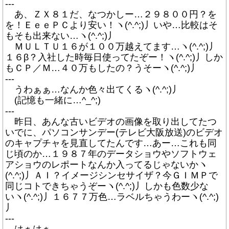
---
あ、ＺＸ８１だ、なつかしー…２９８００円？を
を！ＥｅｅＰＣより安い！ヽ(^.^;)丿いや…比較はそ
もそも出来ない…ヽ(^.^;)丿
ＭＵＬＴＵ１６が１００万越えてます…ヽ(^.^;)丿
１６β？入社した時毎日使ってたぞー！ヽ(^.^;)丿しか
もＣＰ／Ｍ…４０万もしたの？うそーヽ(^.^;)丿
---
うわぁぁ…なんか色々出てくるヽ(^.^;)丿
(記憶も一緒に…^_^;)
---
昨日、あんな古いビデオの画像を取り出してたつ
いでに、パソコンサンデー(テレビ大阪放送)のビデオ
のキャプチャを見直してたんです…あー…これも同
じ頃のか…１９８７年のデータショウやソフトウェ
アショウのレポートなんか入ってるじゃないかヽ
(^.^;)丿ＡＩ？イメージシンセサイザ？今ＧＩＭＰで
同じコトできちゃうぞーヽ(^.^;)丿しかも色数少な
いヽ(^.^;)丿１６７７万色…ラベルちゃうわーヽ(^.^;)
丿
---