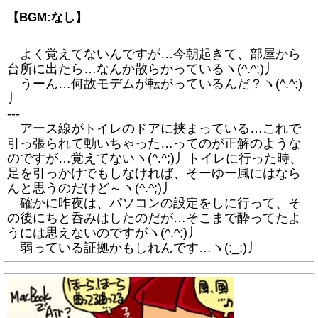
【BGM:なし】
よく覚えてないんですが…今朝起きて、部屋から
台所に出たら…なんか散らかっているヽ(^.^;)丿
うーん…何故モデムが転がっているんだ？ヽ(^.^;)
丿
---
アース線がトイレのドアに挟まっている…これで
引っ張られて動いちゃった…ってのが正解のような
のですが…覚えてないヽ(^.^;)丿トイレに行った時、
足を引っかけでもしなければ、そーゆー風にはなら
んと思うのだけど～ヽ(^.^;)丿
確かに昨夜は、パソコンの設定をしに行って、そ
の後にちと呑みはしたのだが…そこまで酔ってたよ
うには思えないのですがヽ(^.^;)丿
弱っている証拠かもしれんです…ヽ(;_;)丿