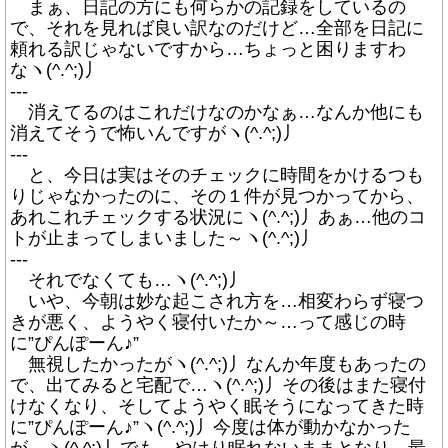
まぁ、日記の方にも何らかの記録をしているの
で、それを見れば良い訳なのだけど…全部を日記に
頼れる訳じゃないですから…ちょっと困りますわ
なヽ(^.^;)丿
---
消えてるのはこれだけなのかなぁ…なんか他にも
消えてそうで怖いんですがヽ(^.^;)丿
---
と、今日は実はそのチェックに時間をかけるつも
りじゃなかったのに、その１件が見つかってから、
あれこれチェックする状況にヽ(^.^;)丿あぁ…他のコ
トが止まってしまいました～ヽ(^.^;)丿
---
それでなくても…ヽ(^.^;)丿
いや、今朝は妙な起こされ方を…相変わらず寝つ
きが悪く、ようやく寝付いたか～…って感じの時
に”ぴんぽーん♪”
無視したかったがヽ(^.^;)丿なんか年度もあったの
で、出てみると宅配で…ヽ(^.^;)丿その後はまた寝付
けなくなり、そしてようやく眠そうになってきた時
に”ぴんぽーん♪”ヽ(^.^;)丿今度は体が動かなかった