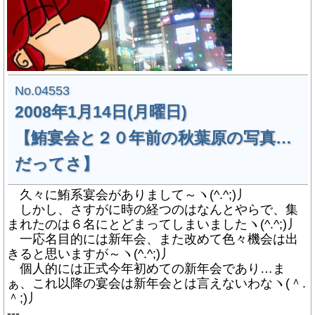
No.04553
2008年1月14日(月曜日)
【鮪宴会と２０年前の秋葉原の写真…
だってさ】
久々に鮪系宴会がありまして～ヽ(^.^;)丿
しかし、さすがに時の経つのはなんとやらで、集
まれたのは６名にとどまってしまいましたヽ(^.^;)丿
一応名目的には新年会、また改めて色々機会は出
きると思いますが～ヽ(^.^;)丿
個人的には正式今年初めての新年会であり…ま
ぁ、これ以降の宴会は新年会とは言えないわなヽ(＾.
＾;)丿
---