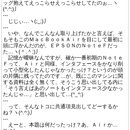
ッグ抱えてえっこらせえっこらせしてたのぉ…ヽ
(^.^;)丿
---
じじぃ…ヽ(;_;)丿
---
いや、なんでこんなん取り上げたかと言えば、そ
もそもこのＭａｃＢｏｏｋＡｉｒを目にして最初に
頭に浮かんだのが、ＥＰＳＯＮのＮｏｔｅＦだっ
た…ヽ(＾.＾;)丿
記憶が曖昧なんですが、確か一番初期のＮｏｔｅ
Ｆって、Ａｉｒと同様、インタフェースをかなり削
って小型化したんじゃなかったっけ？というのが頭
の片隅に残ってたのです…が、既にこのマシンに関
する資料は全く無くて、そうこう思い出してる内に
「そう言えばあのノートもインタフェース少なかっ
たんじゃ…」と思い出して…(^_^;)
---
って、そんなトコに共通項見出してどーするか
ね？ヽ(^.^;)丿
---
えーと、本題は何だったっけ？あ、Ａｉｒか…