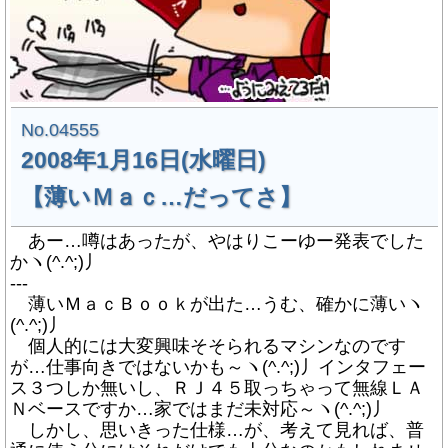
No.04555
2008年1月16日(水曜日)
【薄いＭａｃ…だってさ】
あー…噂はあったが、やはりこーゆー発表でした
かヽ(^.^;)丿
---
薄いＭａｃＢｏｏｋが出た…うむ、確かに薄いヽ
(^.^;)丿
個人的には大変興味そそられるマシンなのです
が…仕事向きではないかも～ヽ(^.^;)丿インタフェー
ス３つしか無いし、ＲＪ４５取っちゃって無線ＬＡ
Ｎベースですか…家ではまだ未対応～ヽ(^.^;)丿
しかし、思いきった仕様…が、考えて見れば、普