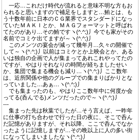
一応…これだけ時代が流れると意味不明な方もお
られると思いますので補足をしますと…鮪とは、も
う十数年前に日本のＣＧ業界でスタンダードになっ
ていたＭＡＫＩとか、ＭＡＧフォーマットと呼ばれ
てたのがあり…その鮪ですヽ(^.^;)丿今でも家がその
名前でコミケ出てますが～ヽ(^.^;)丿
このメンツの宴会が減って幾年月…久々の開催で
して～ヽ(^.^;)丿以前はコミケとか上映会とか、ある
いは独自の企画で人が集まってあれこれやってたの
ですが、やはりそれなりの時間が経ちましたせい
か、集団で集まる機会も減り…ヽ(^.^;)丿ここ数年
は、近所関係や他のグループでの集まりばかりとな
っていました…あぁ…ヽ(^.^;)丿
でも集まったのも、やはりここ数年中に何度か会
ってる(呑んでる)メンツだったので～ヽ(^.^;)丿
---
集まった先は秋葉でしたが…そう言えば、一昨年
に仕事の打ち合わせで行った日の夜に、そこで呑ん
だ記憶がありますが、それ以降、ここで呑んでなか
ったように記憶しますが…その晩以上に人の多い街
になってしまいましたなヽ(^.^;)丿