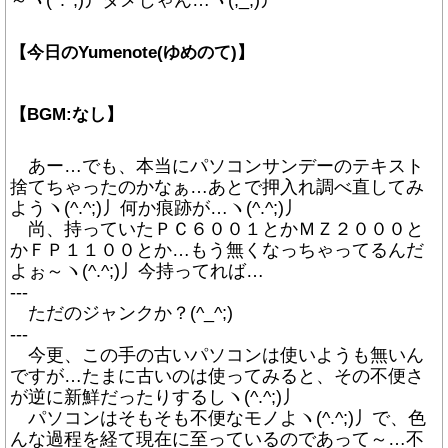
～ヽ(^.^;)丿ダメじゃん…ヽ(;_;)丿
【今日のYumenote(ゆめのて)】
【BGM:なし】
あー…でも、本当にパソコンサンデーのテキスト
捨てちゃったのかなぁ…あとで押入れ調べ直してみ
ようヽ(^.^;)丿何か痕跡が…ヽ(^.^;)丿
尚、持っていたＰＣ６００１とかＭＺ２０００と
かＦＰ１１００とか…もう無くなっちゃってるんだ
よぉ～ヽ(^.^;)丿今持ってれば…
---
ただのジャンクか？(^_^;)
---
今更、この手の古いパソコンは使いようも無いん
ですが…たまに古いのは使ってみると、その不便さ
が逆に新鮮だったりするしヽ(^.^;)丿
パソコンはそもそも不便なモノよヽ(^.^;)丿で、色
んな過程を経て現在に至っているのであって～…不