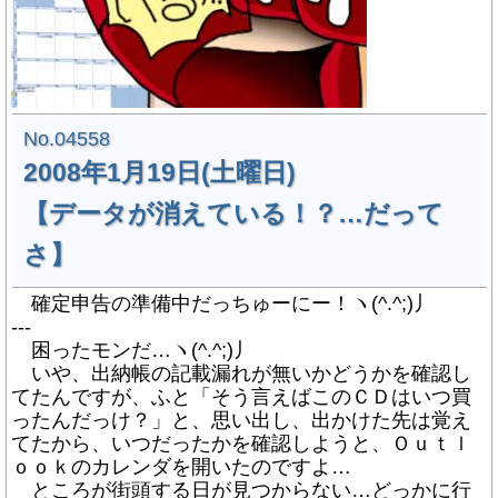
No.04558
2008年1月19日(土曜日)
【データが消えている！？…だって
さ】
確定申告の準備中だっちゅーにー！ヽ(^.^;)丿
---
困ったモンだ…ヽ(^.^;)丿
いや、出納帳の記載漏れが無いかどうかを確認し
てたんですが、ふと「そう言えばこのＣＤはいつ買
ったんだっけ？」と、思い出し、出かけた先は覚え
てたから、いつだったかを確認しようと、Ｏｕｔｌ
ｏｏｋのカレンダを開いたのですよ…
ところが街頭する日が見つからない…どっかに行