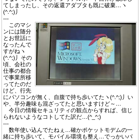
てしまったし、その返還アダプタも既に破棄…ヽ
(^.^;)丿
---
このマシ
ンには随分
とお世話に
なったんで
すがねヽ
(^.^;)丿その
頃、会社の
仕事の都合
で事業所移
ってたのだ
けど、行先
にパソコンが無く、自腹で持ち歩いてたヽ(^.^;)丿い
や、半分趣味も混ざってたと思いますけど～…
今日の情報セキュリティの観点からすれば、信じ
られないようなコトしてた訳だ…(^_^;)
---
数年使い込んでたねぇ…確かポケットモデムの一
緒に持ち歩いて、モバイル環境も整え…でっかいバ