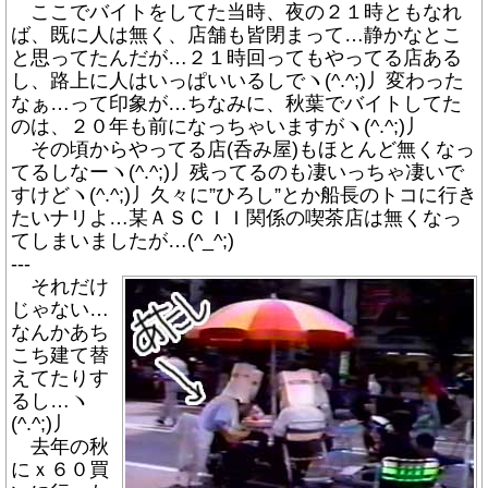
ここでバイトをしてた当時、夜の２１時ともなれ
ば、既に人は無く、店舗も皆閉まって…静かなとこ
と思ってたんだが…２１時回ってもやってる店ある
し、路上に人はいっぱいいるしでヽ(^.^;)丿変わった
なぁ…って印象が…ちなみに、秋葉でバイトしてた
のは、２０年も前になっちゃいますがヽ(^.^;)丿
その頃からやってる店(呑み屋)もほとんど無くなっ
てるしなーヽ(^.^;)丿残ってるのも凄いっちゃ凄いで
すけどヽ(^.^;)丿久々に”ひろし”とか船長のトコに行き
たいナリよ…某ＡＳＣＩＩ関係の喫茶店は無くなっ
てしまいましたが…(^_^;)
---
それだけ
じゃない…
なんかあち
こち建て替
えてたりす
るし…ヽ
(^.^;)丿
去年の秋
にｘ６０買