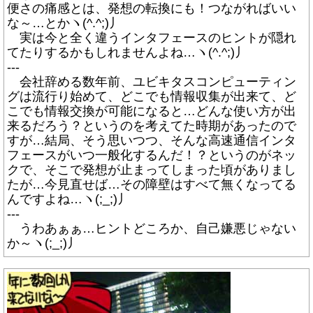
便さの痛感とは、発想の転換にも！つながればいい
な～…とかヽ(^.^;)丿
実は今と全く違うインタフェースのヒントが隠れ
てたりするかもしれませんよね…ヽ(^.^;)丿
---
会社辞める数年前、ユビキタスコンピューティン
グは流行り始めて、どこでも情報収集が出来て、ど
こでも情報交換が可能になると…どんな使い方が出
来るだろう？というのを考えてた時期があったので
すが…結局、そう思いつつ、そんな高速通信インタ
フェースがいつ一般化するんだ！？というのがネッ
クで、そこで発想が止まってしまった頃がありまし
たが…今見直せば…その障壁はすべて無くなってる
んですよね…ヽ(;_;)丿
---
うわあぁぁ…ヒントどころか、自己嫌悪じゃない
か～ヽ(;_;)丿