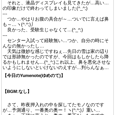
それと、液晶ディスプレイも見てきたが…高い…
の印象だけで終わってしまいました(^_^;)
---
つか…やはりお腹の具合が～…ついでに言えば鼻
も～…ヽ(^.^;)丿
良かった、受験生じゃなくて…(^_^;)
---
センター入試って経験無い…つか、自分の時にそ
んなの無かったし…
天気は微妙な感じですねぇ…先日の雪は家の辺り
では形跡無かったのですが、今回はもしかしたら降
るかもしれません…(^_^;)これ以上、鼻を悪化させな
いようにしないといけないのえすが…判らんなぁ…
【今日のYumenote(ゆめのて)】
【BGM:なし】
さて、昨夜押入れの中を探してたモノなのです
が…予測通り、一番奥の奥ー！ヽ(^.^;)丿重い…