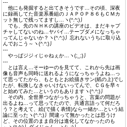
---
他にも発掘すると出てきそうです…その頃、深夜
に録画してた音楽系番組のＪＡＰＯＰ８６もＣＭカ
ット無しで残ってますし…ヽ(^.^;)丿
でも、先のＮＨＫの講座のビデオは、まだキャプ
チャしてないのね…ヤバイ…テープダメになっちゃ
ってんじゃないか？ヽ(^.^;)丿忘れないうちに取り込
んでおこう～ヽ(^.^;)丿
---
やっぱジジィじゃねぇか…ヽ(;_;)丿
---
とは言え…そーゆーのを見てて、これから先は画
像も音声も同時に送れるようになっちゃうよね…っ
て思ってたから、もともとお絵描きサン(紙の上)でし
たが、転換しなきゃいけないってんで、ＣＧを早々
と始めてみた…というのもありますヽ(^.^;)丿
その内、全世界つながっちゃうと、言葉の問題が
出るよね…って思ってたので、共通言語って何だろ
う？と考えて、絵(で描く表情)なら一緒か…という結
論に至ったヽ(^.^;)丿間違って無かったとは思うけ
ど、その位置のまま自分は進化してなかったのも