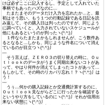
けば必ずここに記入するし、予定として入れていた
事柄でもあったハズなのに…
たまたまそのデータだけ入力を忘れたか…と、最
初はそう思い、もう１つの行動記録である日記を読
み返して、その購入日は判ったのですが、同じよう
に調べていくと、入力されていないスケジュールが
他にもあるというのが判ったヽ(^.^;)丿
１件ならたまたまかもしれませんが、こう数件あ
るとなると…しかも、同じような件名について消え
ているのが目立つヽ(^.^;)丿
---
そう言えば、ＺＥＲＯ３の切り替えの時に、Ｏｕ
ｔｌｏｏｋのデータがうまく同期出来ないコトがあ
って、やはり何件か消えてしまったコトがあって…
もしかして、その時のリカバリ忘れ！？ヽ(^.^;)丿は
う！
---
うぅ…何かの購入記録とか交通費計算するのに、
Ｏｕｔｌｏｏｋ見ながらどこに行ったかを確認する
というやり方をしているのにヽ(^.^;)丿それが信用出
来ない状態にヽ(^.^;)丿