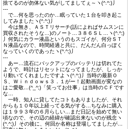
捨てるのが勿体ない気がしてましてぇ～ヽ(^.^;)丿
---
で…何を思ったのか…眠っていた１台を叩き起こ
してみましたヽ(^.^;)丿
今は無き、ＡＳＴリサーチ(話によればサムスンに
買収されたそうな…)のノート…３８６ＳＬ…ヽ(^.^;)
丿何気にカラー液晶というのもスゴイが、何分ＳＴ
Ｎ液晶なので、時間経過と共に、だんだん白っぽく
なっていくのであったヽ(^.^;)丿
---
あー…流石にバックアップのバッテリは切れてた
ようで、時計はリセットになってましたが、しっか
り動いてくれましたですよヽ(^.^;)丿当時の最新Ｏ
Ｓ、Ｗｉｎｄｏｗｓ３．１がー！起動画面が変なの
はご愛敬…(^_^;)「笑ってお仕事」は当時のＣＦです
な…
一時、知人に貸してたコトもありましたが、それ
からも１０年以上経ってる気がする…ちなみに購入
は１９９３年の６月らしい…まだ日記を始めて無い
頃なので、その辺の経緯が確認出来ないのが残念ヽ
(^.^;)丿その後に、何回か名称は登場してましたが…