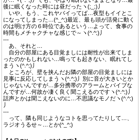
が…ヽ(^.^;)丿でも、やはり眠れないままとなり…最
後に眠くなった時には昼だったヽ(;_;)丿
いや、もう、これヤバイってば…夜型もイイとこ
になってしまった…(^_^;)最近、最も頭が活発に動く
のは明け方の６時位であるという…よって、食事の
時間もメチャクチャな感じで～ヽ(^.^;)丿
---
あ、それと…
自分の部屋にある目覚ましには耐性が出来てしま
ったのかもしれない…鳴っても起きない、眠れてし
まうヽ(^.^;)丿
ところが、壁を挟んだお隣の部屋の目覚ましには
見事に反応してしまうヽ(^.^;)丿別に音が大きいとか
じゃないんですが…多分携帯のアラームとバイブな
んですが…何故か凄く良く聞こえるのですヽ(^.^;)丿
話声とかは聞こえないのに…不思議なモノだヽ(^.^;)
丿
---
って、隣も同じようなコトを思ってたりして…、
ラジオうるせ～…とか(^_^;)