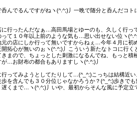
んでるんですがねヽ(^.^;)丿一晩で随分と呑んだコト
に行ったんだなぁ…高田馬場とゆーのも、久しく行っ
て１０年以上前のような気も…思い出せない位ヽ(^.^;
元の店にしか行って無いですからねぇ…今年４月に初
拓心が無いのぉヽ(^.^;)丿こういう新たなトコに行く
てきまので、ちょっとした刺激になるんでね、もっと積
…お財布の都合もありますしヽ(^.^;)丿
ってみようとしてたりして…(^_^;)こっちは結構近い
を含んでも３０分位じゃなかろうか？(^_^;)歩きでも
くまで…ヽ(^.^;)丿いや、最初からそんな風に予定立