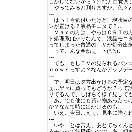
しかしてないからヽ(^.^;)丿目覚
やってみると判りますが、色々と整
---
はっ！今気付いたけど、現状目の
ンが置ける？液晶モニタで？…
Ｍａｃの方は、やっぱＣＲＴの方
ト処理系ばかりなんで、液晶モニ
ってしまった普通のＴＶが処分出来る
って、んな金ねぇ！ヽ(^.^;)丿
---
でも、もしＴＶの見られるパソコ
ｄｏｗｓっすよ？なんかアップデー
---
で、明日は夕方出かけるの予定なの
ぁ…早々に買ってもどうか？って話
りてるんで、しばらく様子見して
あ、でも他にも買い物あったっけか
か？なんて時に出かけるのも…
いえ、今日…えぇ、見事に降られました
---
いや、とは言え、あとでちゃんと
るモンって結構多いので…あ、頼まれて