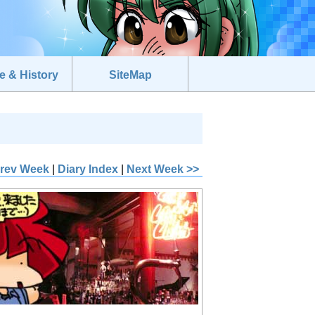
e & History
SiteMap
Prev Week
|
Diary Index
|
Next Week >>