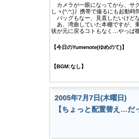
カメラが一眼になってから、サク
しヽ(^.^;)丿携帯で撮るにも起動
バッグもなー、見直したいけどなーヽ
あ、湾曲していた本棚ですが、乗
状が元に戻るコトもなく…やっぱ
【今日のYumenote(ゆめのて)】
【BGM:なし】
2005年7月7日(木曜日)
【ちょっと配置替え…だ