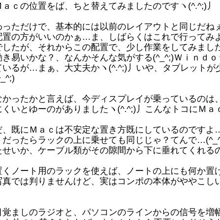
ｃの位置をば、ちと替えてみましたのですヽ(^.^;)丿
ただけで、基本的には以前のレイアウトと同じだねぇ…ヽ
置の方がいいのかぁ…ま、しばらくはこれで行ってみようか
したが、それからこの配置で、少し作業をしてみまし
き易いかな？、なんかそんな気がする(^_^;)Ｗｉｎｄ
いるが…まぁ、大丈夫かヽ(^.^;)丿いや、タブレット
^;)
かったかと言えば、今ディスプレイが乗っているのは
くいとゆーのがありましたヽ(^.^;)丿こんなトコにＭ
、既にＭａｃは不安定な置き方既にしているのですよ
だったらラックの上に乗せても同じじゃ？てんで…(^_^
たせいか、ケーブル類がその隙間から下に垂れてくれる
くノート用のラックを使えば、ノートの上にも何か置
写真では判りませんけど、実はコンポの本体がややこしい
覚ましのラジオと、パソコンのラインからの信号を増