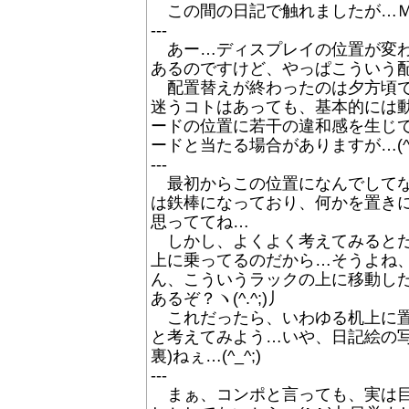
この間の日記で触れましたが…Ｍａ
---
あー…ディスプレイの位置が変わっ
あるのですけど、やっぱこういう配
配置替えが終わったのは夕方頃で
迷うコトはあっても、基本的には動
ードの位置に若干の違和感を生じて
ードと当たる場合がありますが…(^_
---
最初からこの位置になんでしてな
は鉄棒になっており、何かを置きに
思っててね…
しかし、よくよく考えてみるとだ
上に乗ってるのだから…そうよね、
ん、こういうラックの上に移動し
あるぞ？ヽ(^.^;)丿
これだったら、いわゆる机上に置
と考えてみよう…いや、日記絵の
裏)ねぇ…(^_^;)
---
まぁ、コンポと言っても、実は目