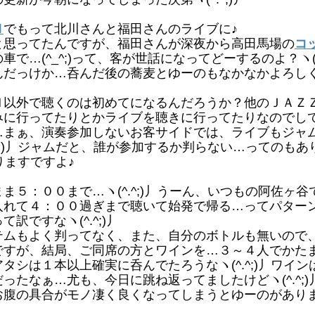
Ｎ
でもって北川さんと福田さんのライブに♪
思ってたんですが、福田さんが深夜から高田馬場の
コ
…(^_^;)って、客が世話になってどーするのよ？ヽ(^.
っけか…呑んだ後の蕎麦とゆーのもなかなかよろしくて
以外で聴くのは初めてになるんだろうか？他のＪＡＺ
みに行ってたりとかライブを聴きに行ってたりなのでし
…まぁ、演奏参加しないお客サイドでは、ライブもジャ
^;)丿ジャムだと、誰が参加するか判らない…ってのもあ
ありますですよ♪
５：００まで…ヽ(^.^;)丿うーん、いつもの阿佐ヶ谷
入れて４：００過ぎまで聴いて始発で帰る…ってパター
ですなヽ(^.^;)丿
ムもよく判ってなく、また、自分のボトルも無いので
ですが、結局、ご同席の方とワインを…３～４人でかた
シは１本以上確実に呑んでたろうなヽ(^.^;)丿ワイン
たなぁ…尤も、今日に跳ね返ってましたけどヽ(^.^;)
お腹の具合がモノ凄く良くなってしまうとゆーのがあり