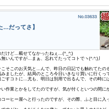
No.03633
た…だってさ】
けど…載せてなかったねぇ…(^_^;)
いんですが…まぁ、忘れてたってコトでヽ(^.^;)丿
こそこのお天気と…んで、昨日の日記でも触れてたの
悩みましたが、結局のところ今日いきなり買いに行くっ
ごすコトに…尤も、明日は別用で出るんで、その時には購入
い作業とかをしてたのですが、気が付くといつの間に
コーヒー屋へと行ったのですが、その際、ふと目に入