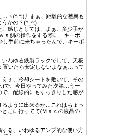
(^.^;)丿まぁ、距離的な差異も
の？(^_^;)
た。感じとしては、まぁ、多少手が
ｏｗｓ側の操作をする際に、キーボ
が少し手前に来ちゃったんで、キーボ
、いわゆる鉄製ラックでして、天板
ａｃ置いたら安定しないよなぁ…って
…えぇ、冷却シートを敷いて、その
;)で、今日やってみた次第…うー
ので、配線的にもすっきりした感が
けるように出来るか…これはちょっ
とこに行ってて(Ｍａｃの液晶の
幅する、いわゆるアンプ的な使い方