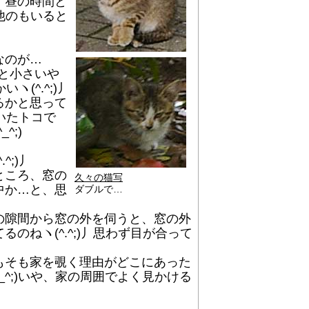
、昼の時間と
)他のもいると
なのが…
っと小さいや
(^.^;)丿
るかと思って
いたトコで
;)
;)丿
ところ、窓の
久々の猫写
中か…と、思
ダブルで…
の隙間から窓の外を伺うと、窓の外
ねヽ(^.^;)丿思わず目が合って
もそも家を覗く理由がどこにあった
^;)いや、家の周囲でよく見かける