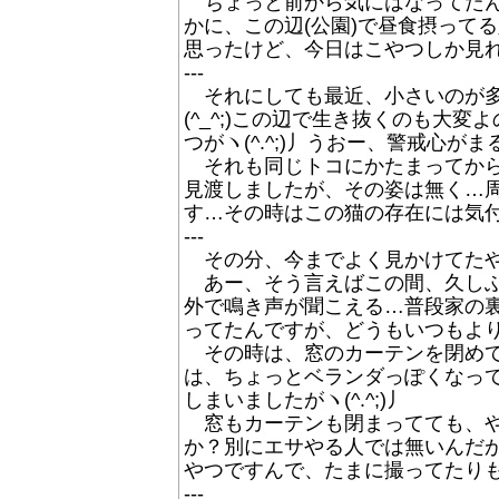
ちょっと前から気にはなってたん
かに、この辺(公園)で昼食摂ってる
思ったけど、今日はこやつしか見れなか
---
それにしても最近、小さいのが多
(^_^;)この辺で生き抜くのも
つがヽ(^.^;)丿うおー、警戒心が
それも同じトコにかたまってから
見渡しましたが、その姿は無く…周囲
す…その時はこの猫の存在には気付か
---
その分、今までよく見かけてたやつ
あー、そう言えばこの間、久しぶ
外で鳴き声が聞こえる…普段家の
ってたんですが、どうもいつもより鳴
その時は、窓のカーテンを閉めて
は、ちょっとベランダっぽくなって
しまいましたがヽ(^.^;)丿
窓もカーテンも閉まってても、や
か？別にエサやる人では無いんだが…
やつですんで、たまに撮ってたりもして
---