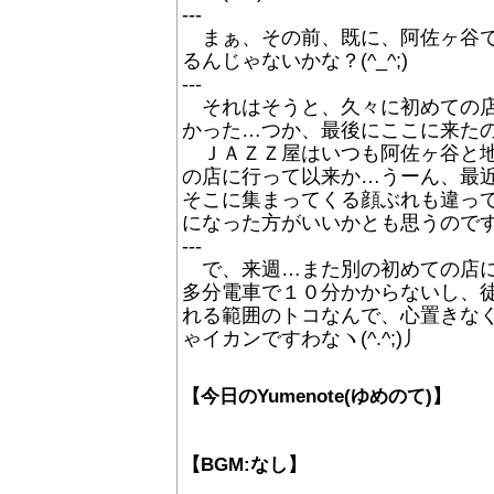
---
まぁ、その前、既に、阿佐ヶ谷で呑
るんじゃないかな？(^_^;)
---
それはそうと、久々に初めての店
かった…つか、最後にここに来たのっ
ＪＡＺＺ屋はいつも阿佐ヶ谷と地
の店に行って以来か…うーん、最近開
そこに集まってくる顔ぶれも違っ
になった方がいいかとも思うのですが
---
で、来週…また別の初めての店に行
多分電車で１０分かからないし、徒歩
れる範囲のトコなんで、心置きなく遅
ゃイカンですわなヽ(^.^;)丿
【今日のYumenote(ゆめのて)】
【BGM:なし】