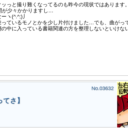
ッっと撮り難くなってるのも昨今の現状ではあります
時間が少々かかりますし…
(^.^;)丿
っているモノとかを少し片付けました…でも、曲がっ
棚の中に入っている書籍関連の方を整理しないといけな
No.03632
ってさ】