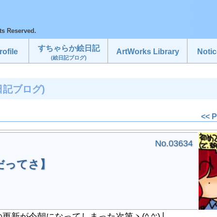
ts Reserved.
すちゃらか絵日記
ofile
ArtWorks Library
Notic
(絵日記ブログ)
日記ブログ)
<< 
No.03634
だってさ】
が今朝になってしまった次第ヽ(^.^;)丿