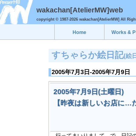
wakachan[AtelierMW]web
copyright © 1987-2026 wakachan[AtelierMW] All Righ
Home
Works & Pr
すちゃらか絵日記
(絵
2005年7月3日-2005年7月9日
2005年7月9日(土曜日)
【昨夜は新しいお店に…
行ってまいりまして…で、日記の更新