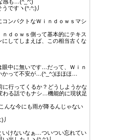
…(^_^;)
ヽ(^.^;)丿
にコンパクトなＷｉｎｄｏｗｓマシ
ｉｎｄｏｗｓ側って基本的にテキス
ンにしてしまえば、この相当古くな
は眼中に無いです…だって、Ｗｉｎ
て不安が…(^_^;)ほほほ…
る前に行ってくるか？どうしようかな
に変わる話でもナシ…機能的に現状足
でこんな今にも雨が降るんじゃない
)丿
といけないなぁ…ついつい忘れてい
出した！ヽ(^.^;)丿