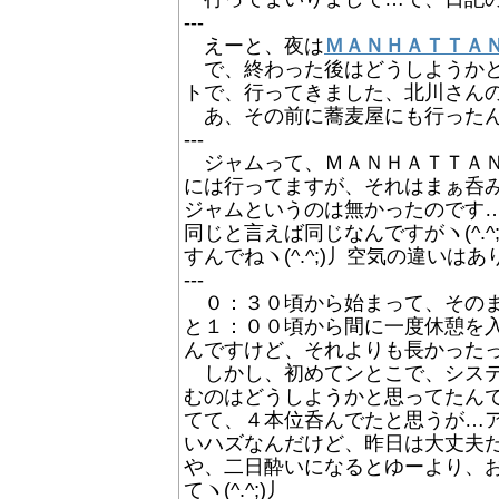
---
えーと、夜は
ＭＡＮＨＡＴＴＡ
で、終わった後はどうしようかと
トで、行ってきました、北川さんの車で
あ、その前に蕎麦屋にも行ったんだ
---
ジャムって、ＭＡＮＨＡＴＴＡＮ
には行ってますが、それはまぁ呑
ジャムというのは無かったのです
同じと言えば同じなんですがヽ(^.
すんでねヽ(^.^;)丿空気の違いは
---
０：３０頃から始まって、そのまま
と１：００頃から間に一度休憩を
んですけど、それよりも長かったって訳
しかし、初めてンとこで、システ
むのはどうしようかと思ってたん
てて、４本位呑んでたと思うが…アタ
いハズなんだけど、昨日は大丈夫だっ
や、二日酔いになるとゆーより、
てヽ(^.^;)丿