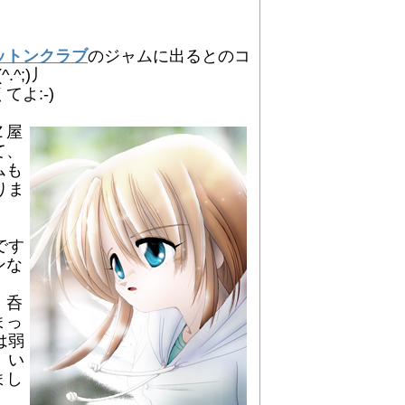
ットンクラブ
のジャムに出るとのコ
^;)丿
よ:-)
Ｚ屋
て、
ムも
りま
です
ンな
、呑
まっ
は弱
丿い
まし