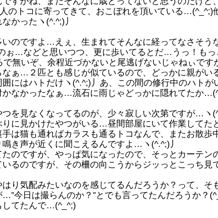
ですがね、まだそんなに歳とってないと思うのだけど
人のトコに寄ってきて、おこぼれを頂いている…(^_^;
ったヽ(^.^;)丿
いのですよ…えぇ、生まれてそんなに経ってなさそう
大変よのぉ…などと思いつつ、更に歩いてるとだ…うっ！も
まるで無いぞ、余程近づかないと尾逃げないじゃねぃですかいヽ
なぁ…２匹とも感じが似ているので、どっかに親がい
にはハトだけヽ(^.^;)丿あ、この間の修行中のハトが
なかったなぁ…流石に雨じゃどっかに隠れてたか…(^_^
を見なくなってるのが、少々寂しい次第ですが…ヽ(^.^
りに見かけたやつがいる…昼間部屋にいて作業してた
裏手は猫も通ればカラスも通るトコなんで、またお散歩
き声が近くに聞こえるんですよ…ヽ(^.^;)丿
たのですが、やっぱ気になったので、そっとカーテン
いるのですが、その柵の向こうからジッっとこっち見てるの
はり気配みたいなのを感じてるんだろうか？って、そ
”今日は撮らんのか？”とでも言ってたんだろうか？(^_
たんで…(^_^;)