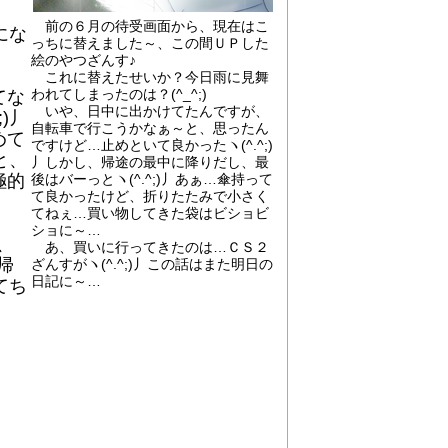
前の６月の待受画面から、現在はこ
にな
っちに替えました～、この間ＵＰした
絵のやつざんす♪
これに替えたせいか？今日雨に見舞
われてしまったのは？(^_^;)
てな
いや、日中に出かけてたんですが、
)丿
自転車で行こうかなぁ～と、思ったん
めて
ですけど…止めといて良かったヽ(^.^;)
と、
丿しかし、帰途の最中に降りだし、最
極的
後はバーっとヽ(^.^;)丿あぁ…傘持って
て良かったけど、折りたたみで小さく
てねぇ…買い物してきた袋はビショビ
ショに～…
、
あ、買いに行ってきたのは…ＣＳ２
帰
ざんすがヽ(^.^;)丿この話はまた明日の
日記に～…
てち