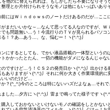
ましを他のに替えられれば、もしかしたら不要になりそうな感も
理とか片付けられそうなモノは他にもいっぱいありそうです
前にはＷｉｎｄｏｗｓのノートだけあるのだが…ここ
がまだいいかな～…なんて思ってる人なのですが、Ｗ
タでも問題無い…う！今流行りのＴＶが見られるパソコ
！？あ…あう…、な、悩むー！ヽ(^.^;)丿
ンにするとしても、でかい液晶搭載の一体型というの
トかかったとたん、一切の機能がダメになるんじゃないかっ
ですけど…う！ＣＳ２の発売日かヽ(^.^;)丿出かけ
もありますがヽ(^.^;)丿それに何か大きく作業環境的
もいいのだけど…
？(^_^;)今のところは特にないハズだよなぁ…それ
…夕方にヽ(^.^;)丿雷まで鳴ってた様子ですヽ(^.^;
購入しておかないといけないモノの確認をしとかない
いる空気清浄器のフィルタ…ヽ(^.^;)丿ぐはっ！お思い