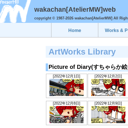
wakachan[AtelierMW]web
copyright © 1987-2026 wakachan[AtelierMW] All Righ
Home
Works & Pr
ArtWorks Library
Picture of Diary(すちゃら
[2022年12月1日]
[2022年12月2日]
[2022年12月8日]
[2022年12月9日]