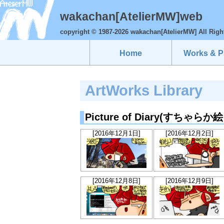
wakachan[AtelierMW]web
copyright © 1987-2026 wakachan[AtelierMW] All Righ
Home
Works & Pr
ArtWorks Library
Picture of Diary(すちゃら
[2016年12月1日]
[2016年12月2日]
[2016年12月8日]
[2016年12月9日]