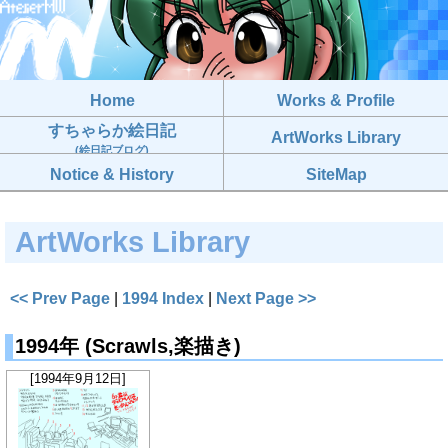
Home
Works & Profile
すちゃらか絵日記
ArtWorks Library
(絵日記ブログ)
Notice & History
SiteMap
ArtWorks Library
<< Prev Page
|
1994 Index
|
Next Page >>
1994年 (Scrawls,楽描き)
[1994年9月12日]