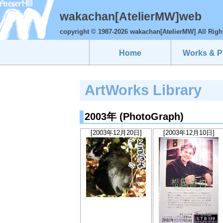
wakachan[AtelierMW]web
copyright © 1987-2026 wakachan[AtelierMW] All Righ
Home
Works & Pr
ArtWorks Library
2003年 (PhotoGraph)
[2003年12月20日]
[2003年12月10日]