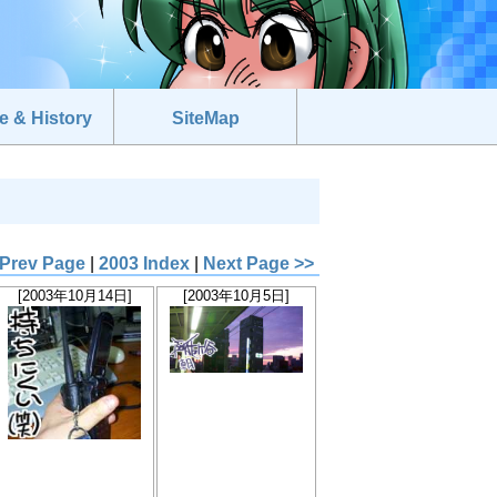
e & History
SiteMap
 Prev Page
|
2003 Index
|
Next Page >>
[2003年10月14日]
[2003年10月5日]