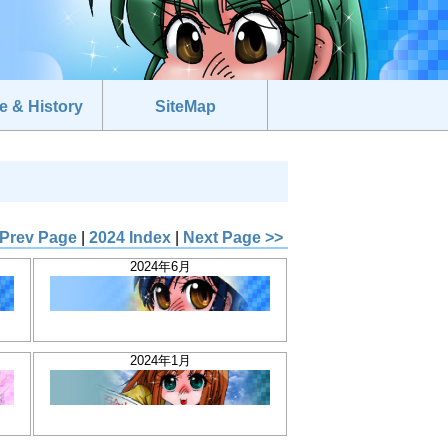
e & History
SiteMap
 Prev Page
|
2024 Index
|
Next Page >>
2024年6月
2024年1月