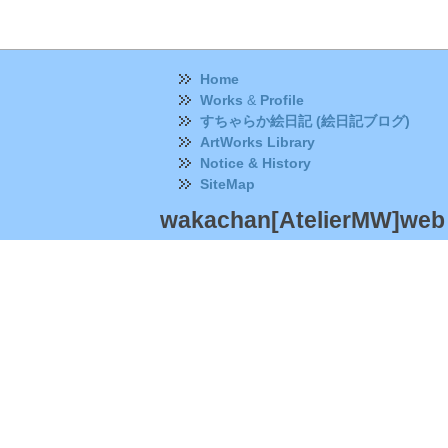
Home
Works
&
Profile
すちゃらか絵日記 (絵日記ブログ)
ArtWorks Library
Notice & History
SiteMap
wakachan[AtelierMW]web