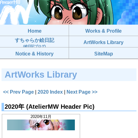
Home
Works & Profile
すちゃらか絵日記
ArtWorks Library
(絵日記ブログ)
Notice & History
SiteMap
ArtWorks Library
<< Prev Page
|
2020 Index
|
Next Page >>
2020年 (AtelierMW Header Pic)
2020年11月