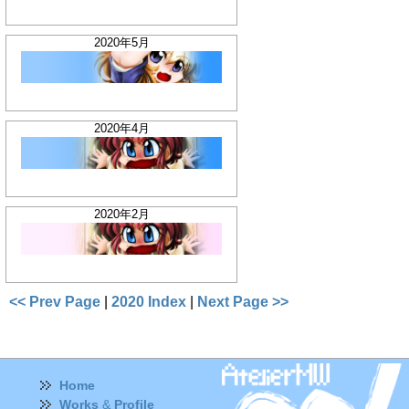
2020年5月
2020年4月
2020年2月
<< Prev Page
|
2020 Index
|
Next Page >>
Home
Works
&
Profile