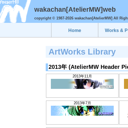
wakachan[AtelierMW]web
copyright © 1987-2026 wakachan[AtelierMW] All Righ
Home
Works & Pr
ArtWorks Library
2013年 (AtelierMW Header Pi
2013年11月
2013年7月