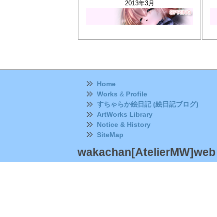
2013年3月
Home
Works
&
Profile
すちゃらか絵日記 (絵日記ブログ)
ArtWorks Library
Notice & History
SiteMap
wakachan[AtelierMW]web