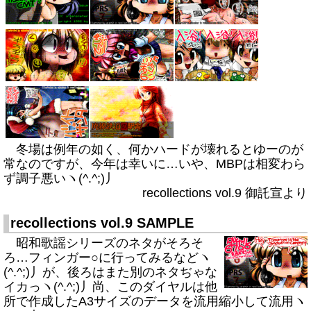
冬場は例年の如く、何かハードが壊れるとゆーのが
常なのですが、今年は幸いに…いや、MBPは相変わら
ず調子悪いヽ(^.^;)丿
recollections vol.9 御託宣より
recollections vol.9 SAMPLE
昭和歌謡シリーズのネタがそろそ
ろ…フィンガー○に行ってみるなどヽ
(^.^;)丿が、後ろはまた別のネタぢゃな
イカっヽ(^.^;)丿尚、このダイヤルは他
所で作成したA3サイズのデータを流用縮小して流用ヽ